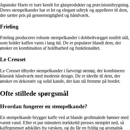
Japanske Hario er især kendt for glasprodukter og præcisionsbrygning.
Deres stempelkander har et let og elegant udtryk og appellerer til dem,
der sætter pris på gennemsigtighed og håndværk.
Frieling
Frieling producerer robuste stempelkander i dobbeltvægget rustfrit stål,
som holder kaffen varm i lang tid. De er populære blandt dem, der
ønsker en kombination af holdbarhed og funktionalitet.
Le Creuset
Le Creuset tilbyder stempelkander i farverigt stentøj, der kombinerer
klassisk håndværk med moderne design. De er ideelle til dem, der
ønsker en dekorativ og solid kande, der kan stå fremme på bordet.
Ofte stillede spørgsmål
Hvordan fungerer en stempelkande?
En stempelkande brygger kaffe ved at blande groftmalede bønner med
varmt vand. Efter et par minutters trækketid presses stemplet ned, så
kaffegrumset adskilles fra væsken, og du får en fyldig og aromatisk