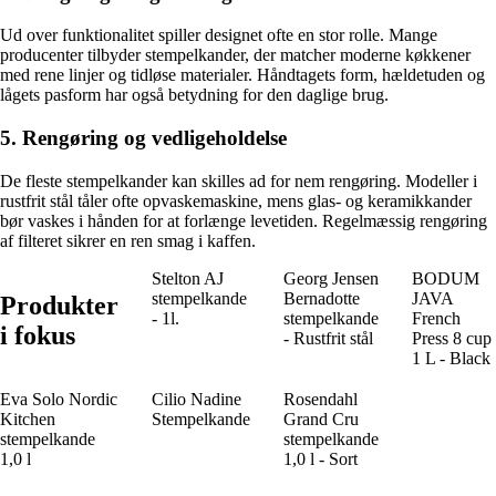
Ud over funktionalitet spiller designet ofte en stor rolle. Mange
producenter tilbyder stempelkander, der matcher moderne køkkener
med rene linjer og tidløse materialer. Håndtagets form, hældetuden og
lågets pasform har også betydning for den daglige brug.
5. Rengøring og vedligeholdelse
De fleste stempelkander kan skilles ad for nem rengøring. Modeller i
rustfrit stål tåler ofte opvaskemaskine, mens glas- og keramikkander
bør vaskes i hånden for at forlænge levetiden. Regelmæssig rengøring
af filteret sikrer en ren smag i kaffen.
Stelton AJ
Georg Jensen
BODUM
stempelkande
Bernadotte
JAVA
Produkter
- 1l.
stempelkande
French
i fokus
- Rustfrit stål
Press 8 cup
1 L - Black
Eva Solo Nordic
Cilio Nadine
Rosendahl
Kitchen
Stempelkande
Grand Cru
stempelkande
stempelkande
1,0 l
1,0 l - Sort