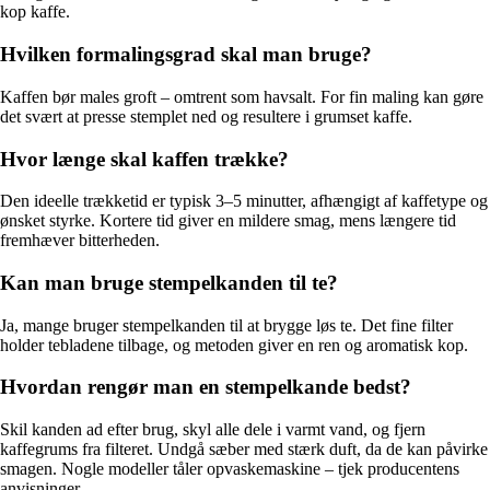
kop kaffe.
Hvilken formalingsgrad skal man bruge?
Kaffen bør males groft – omtrent som havsalt. For fin maling kan gøre
det svært at presse stemplet ned og resultere i grumset kaffe.
Hvor længe skal kaffen trække?
Den ideelle trækketid er typisk 3–5 minutter, afhængigt af kaffetype og
ønsket styrke. Kortere tid giver en mildere smag, mens længere tid
fremhæver bitterheden.
Kan man bruge stempelkanden til te?
Ja, mange bruger stempelkanden til at brygge løs te. Det fine filter
holder tebladene tilbage, og metoden giver en ren og aromatisk kop.
Hvordan rengør man en stempelkande bedst?
Skil kanden ad efter brug, skyl alle dele i varmt vand, og fjern
kaffegrums fra filteret. Undgå sæber med stærk duft, da de kan påvirke
smagen. Nogle modeller tåler opvaskemaskine – tjek producentens
anvisninger.