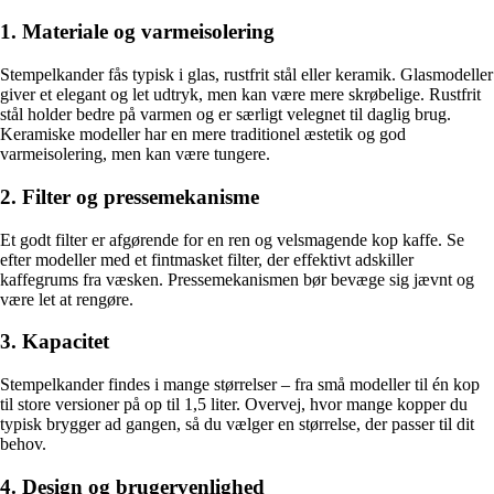
1. Materiale og varmeisolering
Stempelkander fås typisk i glas, rustfrit stål eller keramik. Glasmodeller
giver et elegant og let udtryk, men kan være mere skrøbelige. Rustfrit
stål holder bedre på varmen og er særligt velegnet til daglig brug.
Keramiske modeller har en mere traditionel æstetik og god
varmeisolering, men kan være tungere.
2. Filter og pressemekanisme
Et godt filter er afgørende for en ren og velsmagende kop kaffe. Se
efter modeller med et fintmasket filter, der effektivt adskiller
kaffegrums fra væsken. Pressemekanismen bør bevæge sig jævnt og
være let at rengøre.
3. Kapacitet
Stempelkander findes i mange størrelser – fra små modeller til én kop
til store versioner på op til 1,5 liter. Overvej, hvor mange kopper du
typisk brygger ad gangen, så du vælger en størrelse, der passer til dit
behov.
4. Design og brugervenlighed