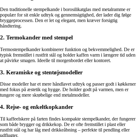
Den traditionelle stempelkande i borosilikatglas med metalramme er
populær for sit enkle udtryk og gennemsigtighed, der lader dig følge
bryggeprocessen. Den er let og elegant, men kræver forsigtig
håndtering.
2. Termokander med stempel
Termostempelkander kombinerer funktion og bekvemmelighed. De er
typisk fremstillet i rustfrit stål og holder kaffen varm i længere tid uden
at påvirke smagen. Ideelle til morgenbordet eller kontoret.
3. Keramiske og stentøjsmodeller
Disse modeller har et mere håndlavet udtryk og passer godt i køkkener
med fokus på æstetik og hygge. De holder godt på varmen, men er
tungere og mere skrøbelige end metalmodeller.
4. Rejse- og enkeltkopkander
Til kaffeelskere på farten findes kompakte stempelkander, der fungerer
som både brygger og drikkekop. De er ofte fremstillet i plast eller
rustfrit stål og har låg med drikkeåbning – perfekte til pendling eller
udflugter.