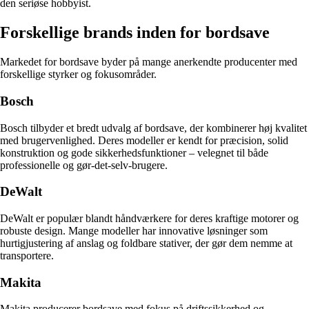
den seriøse hobbyist.
Forskellige brands inden for bordsave
Markedet for bordsave byder på mange anerkendte producenter med
forskellige styrker og fokusområder.
Bosch
Bosch tilbyder et bredt udvalg af bordsave, der kombinerer høj kvalitet
med brugervenlighed. Deres modeller er kendt for præcision, solid
konstruktion og gode sikkerhedsfunktioner – velegnet til både
professionelle og gør-det-selv-brugere.
DeWalt
DeWalt er populær blandt håndværkere for deres kraftige motorer og
robuste design. Mange modeller har innovative løsninger som
hurtigjustering af anslag og foldbare stativer, der gør dem nemme at
transportere.
Makita
Makita producerer bordsave med fokus på driftssikkerhed og