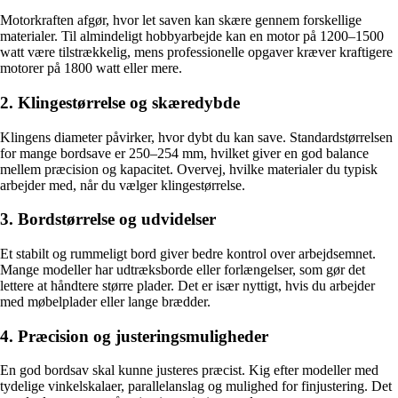
Motorkraften afgør, hvor let saven kan skære gennem forskellige
materialer. Til almindeligt hobbyarbejde kan en motor på 1200–1500
watt være tilstrækkelig, mens professionelle opgaver kræver kraftigere
motorer på 1800 watt eller mere.
2. Klingestørrelse og skæredybde
Klingens diameter påvirker, hvor dybt du kan save. Standardstørrelsen
for mange bordsave er 250–254 mm, hvilket giver en god balance
mellem præcision og kapacitet. Overvej, hvilke materialer du typisk
arbejder med, når du vælger klingestørrelse.
3. Bordstørrelse og udvidelser
Et stabilt og rummeligt bord giver bedre kontrol over arbejdsemnet.
Mange modeller har udtræksborde eller forlængelser, som gør det
lettere at håndtere større plader. Det er især nyttigt, hvis du arbejder
med møbelplader eller lange brædder.
4. Præcision og justeringsmuligheder
En god bordsav skal kunne justeres præcist. Kig efter modeller med
tydelige vinkelskalaer, parallelanslag og mulighed for finjustering. Det