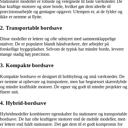
Stationære modeller er robuste og velegnede til faste værksteder. De
har kraftige motorer og store borde, hvilket gør dem ideelle til
præcisionsarbejde og gentagne opgaver. Ulempen er, at de fylder og
ikke er nemme at flytte.
2. Transportable bordsave
Disse modeller er lettere og ofte udstyret med sammenklappelige
stativer. De er populære blandt håndværkere, der arbejder på
forskellige byggepladser. Selvom de typisk har mindre borde, leverer
mange stadig høj præcision.
3. Kompakte bordsave
Kompakte bordsave er designet til hobbybrug og små værksteder. De
er nemme at opbevare og transportere, men har begrænset skæredybde
og mindre kraftfulde motorer. De egner sig godt til mindre projekter og
finere snit.
4. Hybrid-bordsave
Hybridmodeller kombinerer egenskaber fra stationære og transportable
bordsave. De har ofte kraftigere motorer end de mobile modeller, men
er lettere end fuldt stationære. Det gør dem til et godt kompromis for