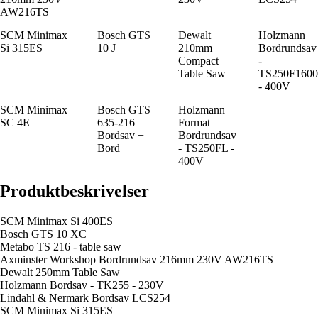
AW216TS
SCM Minimax
Bosch GTS
Dewalt
Holzmann
Si 315ES
10 J
210mm
Bordrundsav
Compact
-
Table Saw
TS250F1600
- 400V
SCM Minimax
Bosch GTS
Holzmann
SC 4E
635-216
Format
Bordsav +
Bordrundsav
Bord
- TS250FL -
400V
Produktbeskrivelser
SCM Minimax Si 400ES
Bosch GTS 10 XC
Metabo TS 216 - table saw
Axminster Workshop Bordrundsav 216mm 230V AW216TS
Dewalt 250mm Table Saw
Holzmann Bordsav - TK255 - 230V
Lindahl & Nermark Bordsav LCS254
SCM Minimax Si 315ES