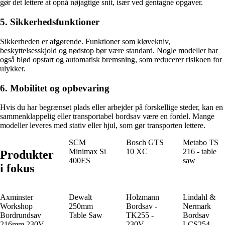
gør det lettere at opnå nøjagtige snit, især ved gentagne opgaver.
5. Sikkerhedsfunktioner
Sikkerheden er afgørende. Funktioner som kløvekniv,
beskyttelsesskjold og nødstop bør være standard. Nogle modeller har
også blød opstart og automatisk bremsning, som reducerer risikoen for
ulykker.
6. Mobilitet og opbevaring
Hvis du har begrænset plads eller arbejder på forskellige steder, kan en
sammenklappelig eller transportabel bordsav være en fordel. Mange
modeller leveres med stativ eller hjul, som gør transporten lettere.
SCM
Bosch GTS
Metabo TS
Minimax Si
10 XC
216 - table
Produkter
400ES
saw
i fokus
Axminster
Dewalt
Holzmann
Lindahl &
Workshop
250mm
Bordsav -
Nermark
Bordrundsav
Table Saw
TK255 -
Bordsav
216mm 230V
230V
LCS254