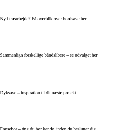
Ny i træarbejde? Få overblik over bordsave her
Sammenlign forskellige båndslibere – se udvalget her
Dyksave – inspiration til dit næste projekt
Fræsebor – ting du bør kende, inden du beslutter dig