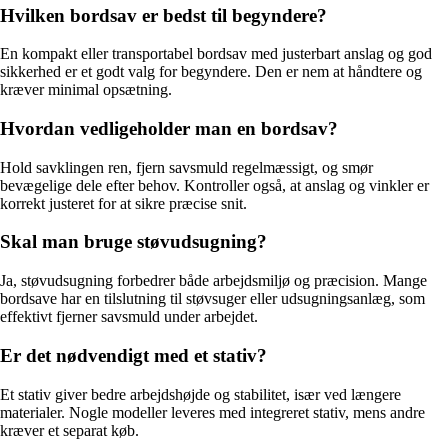
Hvilken bordsav er bedst til begyndere?
En kompakt eller transportabel bordsav med justerbart anslag og god
sikkerhed er et godt valg for begyndere. Den er nem at håndtere og
kræver minimal opsætning.
Hvordan vedligeholder man en bordsav?
Hold savklingen ren, fjern savsmuld regelmæssigt, og smør
bevægelige dele efter behov. Kontroller også, at anslag og vinkler er
korrekt justeret for at sikre præcise snit.
Skal man bruge støvudsugning?
Ja, støvudsugning forbedrer både arbejdsmiljø og præcision. Mange
bordsave har en tilslutning til støvsuger eller udsugningsanlæg, som
effektivt fjerner savsmuld under arbejdet.
Er det nødvendigt med et stativ?
Et stativ giver bedre arbejdshøjde og stabilitet, især ved længere
materialer. Nogle modeller leveres med integreret stativ, mens andre
kræver et separat køb.