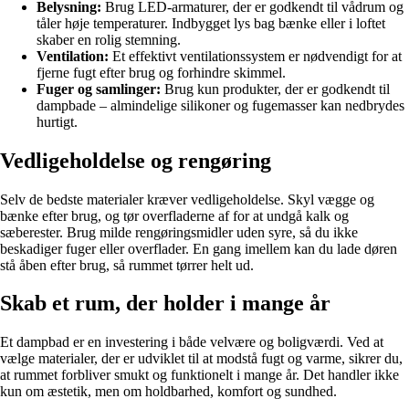
Belysning:
Brug LED-armaturer, der er godkendt til vådrum og
tåler høje temperaturer. Indbygget lys bag bænke eller i loftet
skaber en rolig stemning.
Ventilation:
Et effektivt ventilationssystem er nødvendigt for at
fjerne fugt efter brug og forhindre skimmel.
Fuger og samlinger:
Brug kun produkter, der er godkendt til
dampbade – almindelige silikoner og fugemasser kan nedbrydes
hurtigt.
Vedligeholdelse og rengøring
Selv de bedste materialer kræver vedligeholdelse. Skyl vægge og
bænke efter brug, og tør overfladerne af for at undgå kalk og
sæberester. Brug milde rengøringsmidler uden syre, så du ikke
beskadiger fuger eller overflader. En gang imellem kan du lade døren
stå åben efter brug, så rummet tørrer helt ud.
Skab et rum, der holder i mange år
Et dampbad er en investering i både velvære og boligværdi. Ved at
vælge materialer, der er udviklet til at modstå fugt og varme, sikrer du,
at rummet forbliver smukt og funktionelt i mange år. Det handler ikke
kun om æstetik, men om holdbarhed, komfort og sundhed.