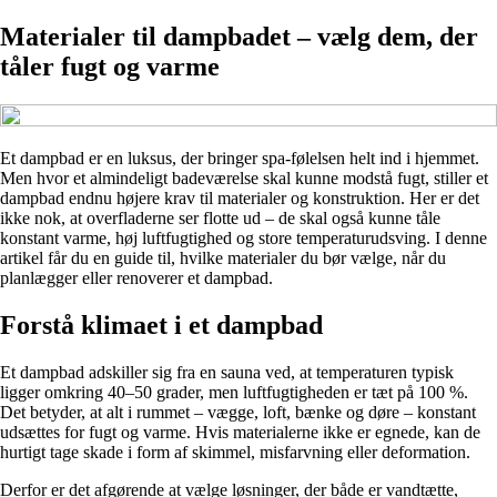
Materialer til dampbadet – vælg dem, der
tåler fugt og varme
Et dampbad er en luksus, der bringer spa-følelsen helt ind i hjemmet.
Men hvor et almindeligt badeværelse skal kunne modstå fugt, stiller et
dampbad endnu højere krav til materialer og konstruktion. Her er det
ikke nok, at overfladerne ser flotte ud – de skal også kunne tåle
konstant varme, høj luftfugtighed og store temperaturudsving. I denne
artikel får du en guide til, hvilke materialer du bør vælge, når du
planlægger eller renoverer et dampbad.
Forstå klimaet i et dampbad
Et dampbad adskiller sig fra en sauna ved, at temperaturen typisk
ligger omkring 40–50 grader, men luftfugtigheden er tæt på 100 %.
Det betyder, at alt i rummet – vægge, loft, bænke og døre – konstant
udsættes for fugt og varme. Hvis materialerne ikke er egnede, kan de
hurtigt tage skade i form af skimmel, misfarvning eller deformation.
Derfor er det afgørende at vælge løsninger, der både er vandtætte,