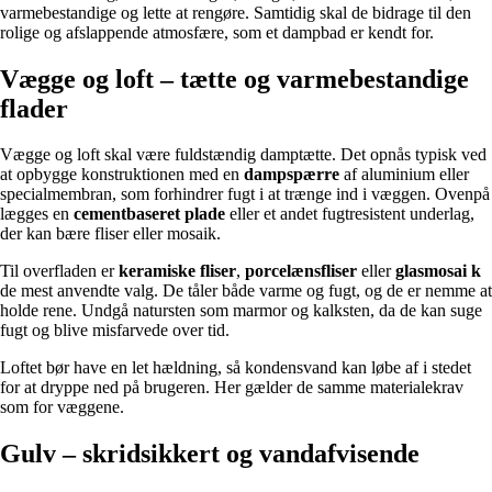
varmebestandige og lette at rengøre. Samtidig skal de bidrage til den
rolige og afslappende atmosfære, som et dampbad er kendt for.
Vægge og loft – tætte og varmebestandige
flader
Vægge og loft skal være fuldstændig damptætte. Det opnås typisk ved
at opbygge konstruktionen med en
dampspærre
af aluminium eller
specialmembran, som forhindrer fugt i at trænge ind i væggen. Ovenpå
lægges en
cementbaseret plade
eller et andet fugtresistent underlag,
der kan bære fliser eller mosaik.
Til overfladen er
keramiske fliser
,
porcelænsfliser
eller
glasmosai k
de mest anvendte valg. De tåler både varme og fugt, og de er nemme at
holde rene. Undgå natursten som marmor og kalksten, da de kan suge
fugt og blive misfarvede over tid.
Loftet bør have en let hældning, så kondensvand kan løbe af i stedet
for at dryppe ned på brugeren. Her gælder de samme materialekrav
som for væggene.
Gulv – skridsikkert og vandafvisende