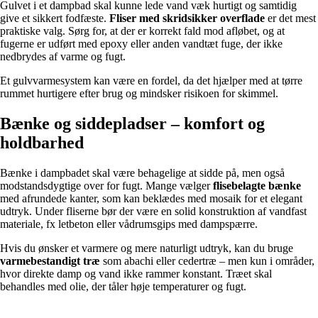
Gulvet i et dampbad skal kunne lede vand væk hurtigt og samtidig
give et sikkert fodfæste.
Fliser med skridsikker overflade
er det mest
praktiske valg. Sørg for, at der er korrekt fald mod afløbet, og at
fugerne er udført med epoxy eller anden vandtæt fuge, der ikke
nedbrydes af varme og fugt.
Et gulvvarmesystem kan være en fordel, da det hjælper med at tørre
rummet hurtigere efter brug og mindsker risikoen for skimmel.
Bænke og siddepladser – komfort og
holdbarhed
Bænke i dampbadet skal være behagelige at sidde på, men også
modstandsdygtige over for fugt. Mange vælger
flisebelagte bænke
med afrundede kanter, som kan beklædes med mosaik for et elegant
udtryk. Under fliserne bør der være en solid konstruktion af vandfast
materiale, fx letbeton eller vådrumsgips med dampspærre.
Hvis du ønsker et varmere og mere naturligt udtryk, kan du bruge
varmebestandigt træ
som abachi eller cedertræ – men kun i områder,
hvor direkte damp og vand ikke rammer konstant. Træet skal
behandles med olie, der tåler høje temperaturer og fugt.