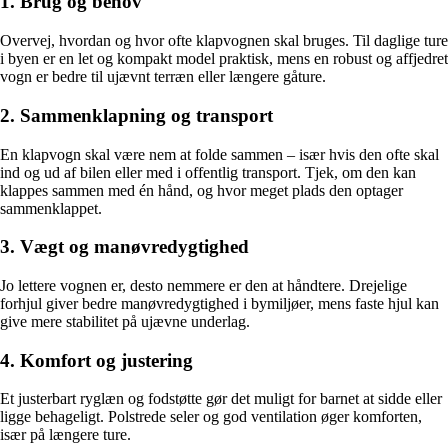
1. Brug og behov
Overvej, hvordan og hvor ofte klapvognen skal bruges. Til daglige ture
i byen er en let og kompakt model praktisk, mens en robust og affjedret
vogn er bedre til ujævnt terræn eller længere gåture.
2. Sammenklapning og transport
En klapvogn skal være nem at folde sammen – især hvis den ofte skal
ind og ud af bilen eller med i offentlig transport. Tjek, om den kan
klappes sammen med én hånd, og hvor meget plads den optager
sammenklappet.
3. Vægt og manøvredygtighed
Jo lettere vognen er, desto nemmere er den at håndtere. Drejelige
forhjul giver bedre manøvredygtighed i bymiljøer, mens faste hjul kan
give mere stabilitet på ujævne underlag.
4. Komfort og justering
Et justerbart ryglæn og fodstøtte gør det muligt for barnet at sidde eller
ligge behageligt. Polstrede seler og god ventilation øger komforten,
især på længere ture.