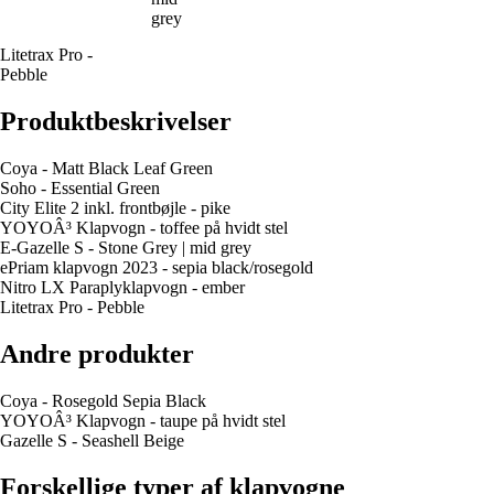
grey
Litetrax Pro -
Pebble
Produktbeskrivelser
Coya - Matt Black Leaf Green
Soho - Essential Green
City Elite 2 inkl. frontbøjle - pike
YOYOÂ³ Klapvogn - toffee på hvidt stel
E-Gazelle S - Stone Grey | mid grey
ePriam klapvogn 2023 - sepia black/rosegold
Nitro LX Paraplyklapvogn - ember
Litetrax Pro - Pebble
Andre produkter
Coya - Rosegold Sepia Black
YOYOÂ³ Klapvogn - taupe på hvidt stel
Gazelle S - Seashell Beige
Forskellige typer af klapvogne