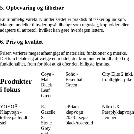
5. Opbevaring og tilbehør
En rummelig varekurv under sædet er praktisk til tasker og indkøb.
Mange modeller tilbyder også tilbehør som regnslag, kopholder eller
adaptere til autostol, hvilket kan gøre hverdagen lettere.
6. Pris og kvalitet
Prisen varierer meget afhængigt af materialer, funktioner og mærke.
Det kan betale sig at vælge en model, der kombinerer holdbarhed og
funktionalitet, frem for blot at gå efter den billigste løsning.
Coya -
Soho -
City Elite 2 inkl.
Matt
Essential
frontbøjle - pike
Produkter
Black
Green
i fokus
Leaf
Green
YOYOÂ³
E-
ePriam
Nitro LX
Klapvogn -
Gazelle
klapvogn
Paraplyklapvogn
toffee på hvidt
S -
2023 - sepia
- ember
stel
Stone
black/rosegold
Grey |
mid