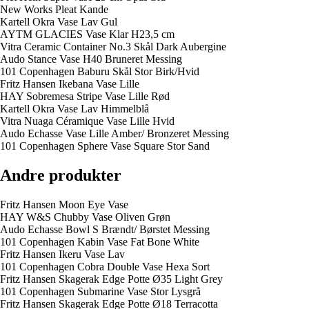
New Works Pleat Kande
Kartell Okra Vase Lav Gul
AYTM GLACIES Vase Klar H23,5 cm
Vitra Ceramic Container No.3 Skål Dark Aubergine
Audo Stance Vase H40 Bruneret Messing
101 Copenhagen Baburu Skål Stor Birk/Hvid
Fritz Hansen Ikebana Vase Lille
HAY Sobremesa Stripe Vase Lille Rød
Kartell Okra Vase Lav Himmelblå
Vitra Nuaga Céramique Vase Lille Hvid
Audo Echasse Vase Lille Amber/ Bronzeret Messing
101 Copenhagen Sphere Vase Square Stor Sand
Andre produkter
Fritz Hansen Moon Eye Vase
HAY W&S Chubby Vase Oliven Grøn
Audo Echasse Bowl S Brændt/ Børstet Messing
101 Copenhagen Kabin Vase Fat Bone White
Fritz Hansen Ikeru Vase Lav
101 Copenhagen Cobra Double Vase Hexa Sort
Fritz Hansen Skagerak Edge Potte Ø35 Light Grey
101 Copenhagen Submarine Vase Stor Lysgrå
Fritz Hansen Skagerak Edge Potte Ø18 Terracotta