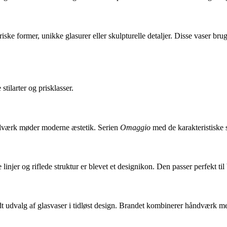
ske former, unikke glasurer eller skulpturelle detaljer. Disse vaser br
tilarter og prisklasser.
åndværk møder moderne æstetik. Serien
Omaggio
med de karakteristiske 
linjer og riflede struktur er blevet et designikon. Den passer perfekt ti
edt udvalg af glasvaser i tidløst design. Brandet kombinerer håndværk