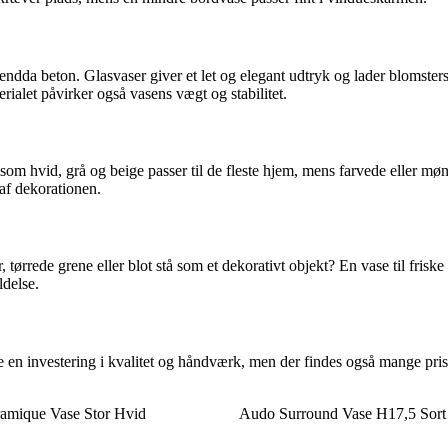
endda beton. Glasvaser giver et let og elegant udtryk og lader blomste
rialet påvirker også vasens vægt og stabilitet.
som hvid, grå og beige passer til de fleste hjem, mens farvede eller mø
 af dekorationen.
tørrede grene eller blot stå som et dekorativt objekt? En vase til fris
delse.
 en investering i kvalitet og håndværk, men der findes også mange prisv
amique Vase Stor Hvid
Audo Surround Vase H17,5 Sort