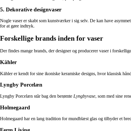
5. Dekorative designvaser
Nogle vaser er skabt som kunstværker i sig selv. De kan have asymmetri
for at gøre indtryk.
Forskellige brands inden for vaser
Der findes mange brands, der designer og producerer vaser i forskellige s
Kähler
Kähler er kendt for sine ikoniske keramiske designs, hvor klassisk h
Lyngby Porcelæn
Lyngby Porcelæn står bag den berømte
Lyngbyvase
, som med sine rene 
Holmegaard
Holmegaard har en lang tradition for mundblæst glas og tilbyder et br
Ferm Living