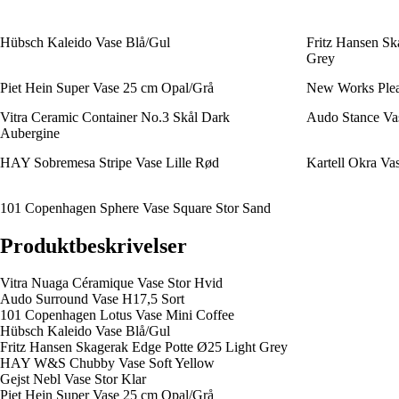
Hübsch Kaleido Vase Blå/Gul
Fritz Hansen Sk
Grey
Piet Hein Super Vase 25 cm Opal/Grå
New Works Ple
Vitra Ceramic Container No.3 Skål Dark
Audo Stance Va
Aubergine
HAY Sobremesa Stripe Vase Lille Rød
Kartell Okra V
101 Copenhagen Sphere Vase Square Stor Sand
Produktbeskrivelser
Vitra Nuaga Céramique Vase Stor Hvid
Audo Surround Vase H17,5 Sort
101 Copenhagen Lotus Vase Mini Coffee
Hübsch Kaleido Vase Blå/Gul
Fritz Hansen Skagerak Edge Potte Ø25 Light Grey
HAY W&S Chubby Vase Soft Yellow
Gejst Nebl Vase Stor Klar
Piet Hein Super Vase 25 cm Opal/Grå