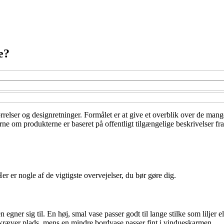
e?
 størrelser og designretninger. Formålet er at give et overblik over de 
rne om produkterne er baseret på offentligt tilgængelige beskrivelser fr
r er nogle af de vigtigste overvejelser, du bør gøre dig.
egner sig til. En høj, smal vase passer godt til lange stilke som liljer e
 kræver plads, mens en mindre bordvase passer fint i vindueskarmen.