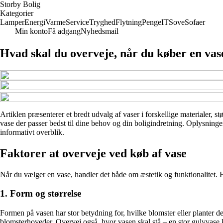
Storby Bolig
Kategorier
Lamper
Energi
Varme
Service
Tryghed
Flytning
Penge
IT
Sove
Sofaer
Min konto
Få adgang
Nyhedsmail
Hvad skal du overveje, når du køber en vas
Artiklen præsenterer et bredt udvalg af vaser i forskellige materialer,
vase der passer bedst til dine behov og din boligindretning. Oplysninge
informativt overblik.
Faktorer at overveje ved køb af vase
Når du vælger en vase, handler det både om æstetik og funktionalitet. He
1. Form og størrelse
Formen på vasen har stor betydning for, hvilke blomster eller planter den 
blomsterhoveder. Overvej også, hvor vasen skal stå – en stor gulvvase