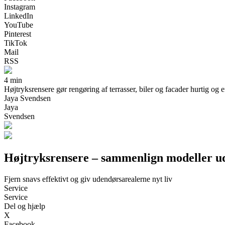
Instagram
LinkedIn
YouTube
Pinterest
TikTok
Mail
RSS
4 min
Højtryksrensere gør rengøring af terrasser, biler og facader hurtig og e
Jaya Svendsen
Jaya
Svendsen
Højtryksrensere – sammenlign modeller ud
Fjern snavs effektivt og giv udendørsarealerne nyt liv
Service
Service
Del og hjælp
X
Facebook