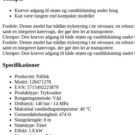
Kræver adgang til strøm og vandtilslutning under brug
Kan være tungere end kompakte modeller
Fordele: Denne model har trådløs trykstyring i tre niveauer, en robus
samt en integreret kørevogn, der gør den let at transportere.
Ulemper: Den kræver adgang til både strøm og vandtilslutning under
Fordele: Denne model har trådløs trykstyring i tre niveauer, en robus
samt en integreret kørevogn, der gør den let at transportere.
Ulemper: Den kræver adgang til både strøm og vandtilslutning under
Specifikationer
Producent: Nilfisk
Model: 128471278
EAN: 5715492223879
Produkttype: Trykvasker
Rengøringsmetode: Våd
Driftstryk: 140 bar / 14 MPa
Maksimal vandindtagstemperatur: 40 °C
Gennemløbshastighed: 474 l/t
Slangelængde: 8 m
Strømtype: Elnet
Effekt: 1.8 kW