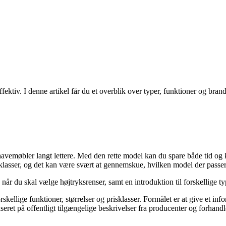
ffektiv. I denne artikel får du et overblik over typer, funktioner og bran
 havemøbler langt lettere. Med den rette model kan du spare både tid og 
lasser, og det kan være svært at gennemskue, hvilken model der passer 
e, når du skal vælge højtryksrenser, samt en introduktion til forskellige 
skellige funktioner, størrelser og prisklasser. Formålet er at give et inf
ret på offentligt tilgængelige beskrivelser fra producenter og forhandl