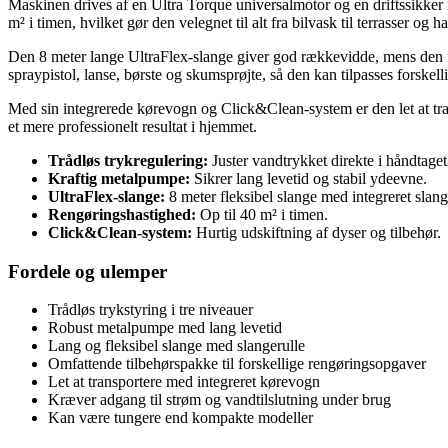
Maskinen drives af en Ultra Torque universalmotor og en driftssikker
m² i timen, hvilket gør den velegnet til alt fra bilvask til terrasser og 
Den 8 meter lange UltraFlex-slange giver god rækkevidde, mens den int
spraypistol, lanse, børste og skumsprøjte, så den kan tilpasses forskel
Med sin integrerede kørevogn og Click&Clean-system er den let at trans
et mere professionelt resultat i hjemmet.
Trådløs trykregulering:
Juster vandtrykket direkte i håndtage
Kraftig metalpumpe:
Sikrer lang levetid og stabil ydeevne.
UltraFlex-slange:
8 meter fleksibel slange med integreret slan
Rengøringshastighed:
Op til 40 m² i timen.
Click&Clean-system:
Hurtig udskiftning af dyser og tilbehør.
Fordele og ulemper
Trådløs trykstyring i tre niveauer
Robust metalpumpe med lang levetid
Lang og fleksibel slange med slangerulle
Omfattende tilbehørspakke til forskellige rengøringsopgaver
Let at transportere med integreret kørevogn
Kræver adgang til strøm og vandtilslutning under brug
Kan være tungere end kompakte modeller