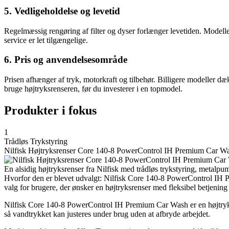
5. Vedligeholdelse og levetid
Regelmæssig rengøring af filter og dyser forlænger levetiden. Model
service er let tilgængelige.
6. Pris og anvendelsesområde
Prisen afhænger af tryk, motorkraft og tilbehør. Billigere modeller d
bruge højtryksrenseren, før du investerer i en topmodel.
Produkter i fokus
1
Trådløs Trykstyring
Nilfisk Højtryksrenser Core 140-8 PowerControl IH Premium Car W
En alsidig højtryksrenser fra Nilfisk med trådløs trykstyring, metalpu
Hvorfor den er blevet udvalgt: Nilfisk Core 140-8 PowerControl IH Pr
valg for brugere, der ønsker en højtryksrenser med fleksibel betjening
Nilfisk Core 140-8 PowerControl IH Premium Car Wash er en højtryksren
så vandtrykket kan justeres under brug uden at afbryde arbejdet.