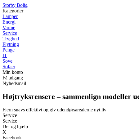
Storby Bolig
Kategorier
Lamper
Energi
Varme
Service
Tryghed
Flytning
Penge
IT
Sove
Sofaer
Min konto
Få adgang
Nyhedsmail
Højtryksrensere – sammenlign modeller ud
Fjern snavs effektivt og giv udendørsarealerne nyt liv
Service
Service
Del og hjælp
X
Facebook