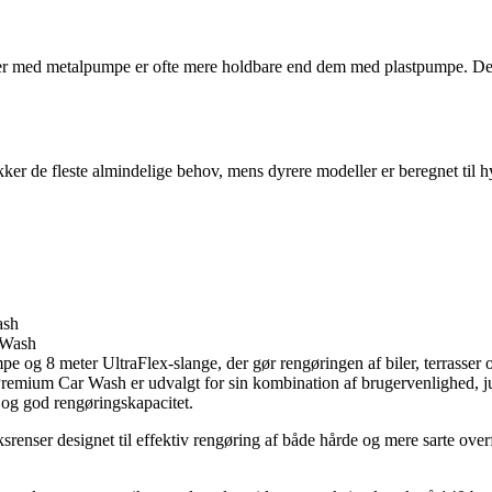
ler med metalpumpe er ofte mere holdbare end dem med plastpumpe. Det
ækker de fleste almindelige behov, mens dyrere modeller er beregnet til
ash
mpe og 8 meter UltraFlex-slange, der gør rengøringen af biler, terrasser
emium Car Wash er udvalgt for sin kombination af brugervenlighed, jus
 og god rengøringskapacitet.
ser designet til effektiv rengøring af både hårde og mere sarte overfl