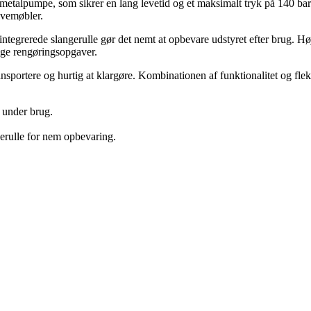
 metalpumpe, som sikrer en lang levetid og et maksimalt tryk på 140 ba
havemøbler.
egrerede slangerulle gør det nemt at opbevare udstyret efter brug. Høj
lige rengøringsopgaver.
portere og hurtig at klargøre. Kombinationen af funktionalitet og fleks
t under brug.
gerulle for nem opbevaring.