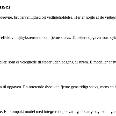
enser
 ydeevne, brugervenlighed og vedligeholdelse. Her er nogle af de vigtigst
r effektivt højtryksrenseren kan fjerne snavs. Til lettere opgaver som cy
ller, som er velegnede til steder uden adgang til strøm. Elmodeller er t
n til opgaven. En roterende dyse kan fjerne genstridigt snavs, mens en b
te. En kompakt model med integreret opbevaring af slange og ledning er 