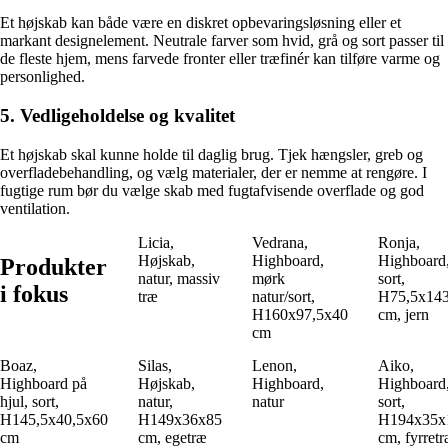
Et højskab kan både være en diskret opbevaringsløsning eller et
markant designelement. Neutrale farver som hvid, grå og sort passer til
de fleste hjem, mens farvede fronter eller træfinér kan tilføre varme og
personlighed.
5. Vedligeholdelse og kvalitet
Et højskab skal kunne holde til daglig brug. Tjek hængsler, greb og
overfladebehandling, og vælg materialer, der er nemme at rengøre. I
fugtige rum bør du vælge skab med fugtafvisende overflade og god
ventilation.
Licia,
Vedrana,
Ronja,
Højskab,
Highboard,
Highboard
Produkter
natur, massiv
mørk
sort,
i fokus
træ
natur/sort,
H75,5x14
H160x97,5x40
cm, jern
cm
Boaz,
Silas,
Lenon,
Aiko,
Highboard på
Højskab,
Highboard,
Highboard
hjul, sort,
natur,
natur
sort,
H145,5x40,5x60
H149x36x85
H194x35x
cm
cm, egetræ
cm, fyrret