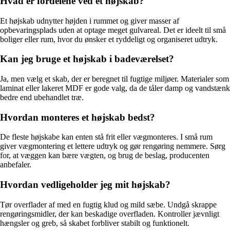
Hvad er fordelene ved et højskab?
Et højskab udnytter højden i rummet og giver masser af
opbevaringsplads uden at optage meget gulvareal. Det er ideelt til små
boliger eller rum, hvor du ønsker et ryddeligt og organiseret udtryk.
Kan jeg bruge et højskab i badeværelset?
Ja, men vælg et skab, der er beregnet til fugtige miljøer. Materialer som
laminat eller lakeret MDF er gode valg, da de tåler damp og vandstænk
bedre end ubehandlet træ.
Hvordan monteres et højskab bedst?
De fleste højskabe kan enten stå frit eller vægmonteres. I små rum
giver vægmontering et lettere udtryk og gør rengøring nemmere. Sørg
for, at væggen kan bære vægten, og brug de beslag, producenten
anbefaler.
Hvordan vedligeholder jeg mit højskab?
Tør overflader af med en fugtig klud og mild sæbe. Undgå skrappe
rengøringsmidler, der kan beskadige overfladen. Kontroller jævnligt
hængsler og greb, så skabet forbliver stabilt og funktionelt.