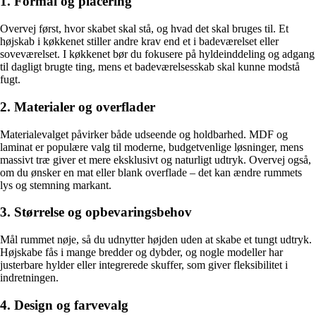
1. Formål og placering
Overvej først, hvor skabet skal stå, og hvad det skal bruges til. Et
højskab i køkkenet stiller andre krav end et i badeværelset eller
soveværelset. I køkkenet bør du fokusere på hyldeinddeling og adgang
til dagligt brugte ting, mens et badeværelsesskab skal kunne modstå
fugt.
2. Materialer og overflader
Materialevalget påvirker både udseende og holdbarhed. MDF og
laminat er populære valg til moderne, budgetvenlige løsninger, mens
massivt træ giver et mere eksklusivt og naturligt udtryk. Overvej også,
om du ønsker en mat eller blank overflade – det kan ændre rummets
lys og stemning markant.
3. Størrelse og opbevaringsbehov
Mål rummet nøje, så du udnytter højden uden at skabe et tungt udtryk.
Højskabe fås i mange bredder og dybder, og nogle modeller har
justerbare hylder eller integrerede skuffer, som giver fleksibilitet i
indretningen.
4. Design og farvevalg