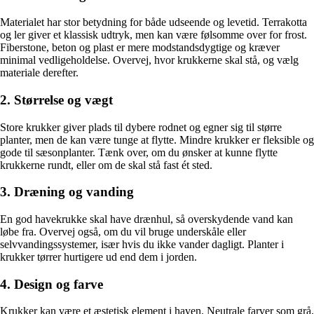
Materialet har stor betydning for både udseende og levetid. Terrakotta
og ler giver et klassisk udtryk, men kan være følsomme over for frost.
Fiberstone, beton og plast er mere modstandsdygtige og kræver
minimal vedligeholdelse. Overvej, hvor krukkerne skal stå, og vælg
materiale derefter.
2. Størrelse og vægt
Store krukker giver plads til dybere rodnet og egner sig til større
planter, men de kan være tunge at flytte. Mindre krukker er fleksible og
gode til sæsonplanter. Tænk over, om du ønsker at kunne flytte
krukkerne rundt, eller om de skal stå fast ét sted.
3. Dræning og vanding
En god havekrukke skal have drænhul, så overskydende vand kan
løbe fra. Overvej også, om du vil bruge underskåle eller
selvvandingssystemer, især hvis du ikke vander dagligt. Planter i
krukker tørrer hurtigere ud end dem i jorden.
4. Design og farve
Krukker kan være et æstetisk element i haven. Neutrale farver som grå,