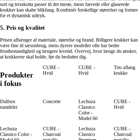
sort og terrakotta passer til det meste, mens farvede eller glaserede
krukker kan skabe blikfang. Kombinér forskellige størrelser og former
for et dynamisk udtryk.
5. Pris og kvalitet
Prisen afhænger af materiale, størrelse og brand. Billigere krukker kan
være fine til sæsonbrug, mens dyrere modeller ofte har bedre
frostbestandighed og længere levetid. Overvej, hvor længe du ønsker,
at krukkerne skal holde, før du beslutter dig.
CUBE -
CUBE -
Trio aflang
Hvid
Hvid
krukke
Produkter
i fokus
Dalfsen
Concrete
Lechuza
CUBE -
rumdeler
Classico
Hvid
Color -
Model 60
Lechuza
CUBE -
Lechuza
CUBE -
Classico Color -
Charcoal
Classico
Charcoal
Model 60
metallic
Premium -
metallic