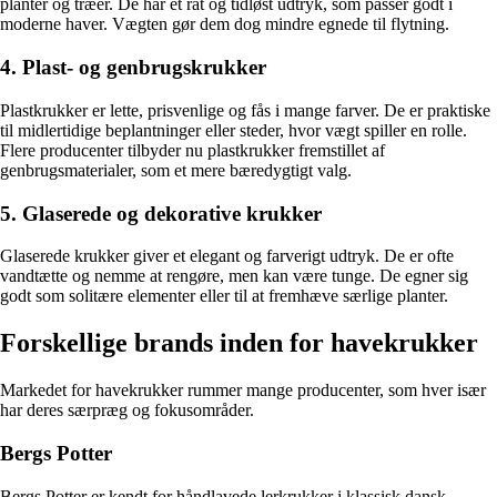
planter og træer. De har et råt og tidløst udtryk, som passer godt i
moderne haver. Vægten gør dem dog mindre egnede til flytning.
4. Plast- og genbrugskrukker
Plastkrukker er lette, prisvenlige og fås i mange farver. De er praktiske
til midlertidige beplantninger eller steder, hvor vægt spiller en rolle.
Flere producenter tilbyder nu plastkrukker fremstillet af
genbrugsmaterialer, som et mere bæredygtigt valg.
5. Glaserede og dekorative krukker
Glaserede krukker giver et elegant og farverigt udtryk. De er ofte
vandtætte og nemme at rengøre, men kan være tunge. De egner sig
godt som solitære elementer eller til at fremhæve særlige planter.
Forskellige brands inden for havekrukker
Markedet for havekrukker rummer mange producenter, som hver især
har deres særpræg og fokusområder.
Bergs Potter
Bergs Potter er kendt for håndlavede lerkrukker i klassisk dansk