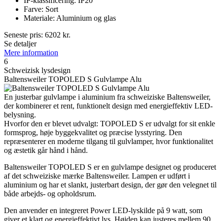
IP-klassificering: IP20
Farve: Sort
Materiale: Aluminium og glas
Seneste pris:
6202
kr.
Se detaljer
Mere information
6
Schweizisk lysdesign
Baltensweiler TOPOLED S Gulvlampe Alu
En justerbar gulvlampe i aluminium fra schweiziske Baltensweiler,
der kombinerer et rent, funktionelt design med energieffektiv LED-
belysning.
Hvorfor den er blevet udvalgt: TOPOLED S er udvalgt for sit enkle
formsprog, høje byggekvalitet og præcise lysstyring. Den
repræsenterer en moderne tilgang til gulvlamper, hvor funktionalitet
og æstetik går hånd i hånd.
Baltensweiler TOPOLED S er en gulvlampe designet og produceret
af det schweiziske mærke Baltensweiler. Lampen er udført i
aluminium og har et slankt, justerbart design, der gør den velegnet til
både arbejds- og opholdsrum.
Den anvender en integreret Power LED-lyskilde på 9 watt, som
giver et klart og energieffektivt lys. Højden kan justeres mellem 90