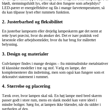
blødt, stemningsfuldt lys, eller skal den fungere som arbejdslys?
LED-pærer er energieffektive og fås i mange farvetemperaturer, så
du kan tilpasse lyset efter rummets funktion.
2. Justerbarhed og fleksibilitet
En justerbar lampearm eller drejelig lampeskærm gør det nemt at
rette lyset præcist, hvor du ønsker det. Det er især praktisk ved
læsestole eller arbejdsområder, hvor du har brug for målrettet
belysning.
3. Design og materialer
Gulvlamper findes i mange designs – fra minimalistiske metalstativer
til klassiske modeller i træ og stof. Vælg en lampe, der
komplementerer din indretning, men som også kan fungere som et
dekorativt statement i rummet.
4. Størrelse og placering
Tænk over, hvor lampen skal stå. En høj lampe med bred skærm
passer godt i store rum, mens en slank model kan være ideel i
mindre boliger. Sørg for, at lampen ikke blænder, når du sidder i
nærheden af den.