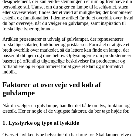
designelement, der kan ændre stemningen i et rum og fremhæve din
personlige stil. Uanset om du søger en lampe til læsehjørnet, stuen
eller soveværelset, findes der et væld af muligheder, der kombinerer
æstetik og funktionalitet. I denne artikel får du et overblik over, hvad
du bør overveje, når du vælger en gulvlampe, samt inspiration til
forskellige typer og brands.
Artiklen præsenterer et udvalg af gulvlamper, der repræsenterer
forskellige stilarter, funktioner og prisklasser. Formålet er at give et
bredt overblik over markedet, så du lettere kan finde en lampe, der
passer til dit hjem og dine behov. Oplysningerne om produkterne er
baseret på offentligt tilgængelige beskrivelser fra producenter og
forhandlere og er opsummeret for at give et klart og informativt
indblik.
Faktorer at overveje ved køb af
gulvlampe
Når du vælger en gulvlampe, handler det både om lys, funktion og
æstetik. Her er nogle af de vigtigste faktorer, du bør tage højde for.
1. Lysstyrke og type af lyskilde
Overvej, hvilken type belysning du har brug for. Skal lampen give et