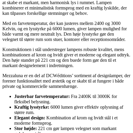
at skabe et markant, men harmonisk lys i rummet. Lampen
kombinerer et minimalistisk formsprog med en kraftig lyskilde, der
kan tilpasses forskellige stemninger og behov.
Med en farvetemperatur, der kan justeres mellem 2400 og 3000
Kelvin, og en lysstyrke på 6000 lumen, giver lampen mulighed for
både varmt og mere neutralt lys. Den høje lysstyrke gør den
velegnet til større rum som stuer, kontorer eller receptionsområder.
Konstruktionen i stål understreger lampens robuste kvalitet, mens
kombinationen af krom og hvidt giver et moderne og elegant udtryk.
Den høje stander på 221 cm og den buede form gør den til et
markant designelement i indretningen.
Mezzaluna er en del af DCWéditions’ sortiment af designlamper, der
forener funktionalitet med æstetik og er skabt til at fungere i både
private og kommercielle sammenhænge.
Justerbar farvetemperatur:
Fra 2400K til 3000K for
fleksibel belysning.
Kraftig lysstyrke:
6000 lumen giver effektiv oplysning af
større rum.
Elegant design:
Kombination af krom og hvidt stål i et
moderne formsprog.
Stor højde:
221 cm gør lampen velegnet som markant