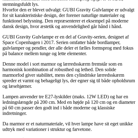
stemningsfuldt lys.
Hvorfor den er blevet udvalgt: GUBI Gravity Gulvlampe er udvalgt
for sit karakteristiske design, der forener naturlige materialer og
funktionel belysning. Den repræsenterer et eksempel på moderne
dansk design, hvor æstetik og anvendelighed går hånd i hånd.
GUBI Gravity Gulvlampe er en del af Gravity-serien, designet af
Space Copenhagen i 2017. Serien omfatter både bordlamper,
gulvlamper og pendler, der alle deler et fælles formsprog med fokus
på balance mellem tunge og lette elementer.
Denne model i sort marmor og lærredsskærm fremstår som en
harmonisk kombination af robusthed og lethed. Den solide
marmorfod giver stabilitet, mens den cylindriske lærredsskærm
spreder et varmt og behageligt lys, der egner sig til både opholdsrum
og læsehjørner.
Lampen anvender tre E27-lyskilder (maks. 12W LED) og har en
ledningslængde på 200 cm. Med en højde på 120 cm og en diameter
på 60 cm passer den godt ind i både moderne og klassiske
indretninger.
Da marmor er et naturmateriale, vil hver lampe have sit eget unikke
udtryk med variationer i struktur og farvetone.