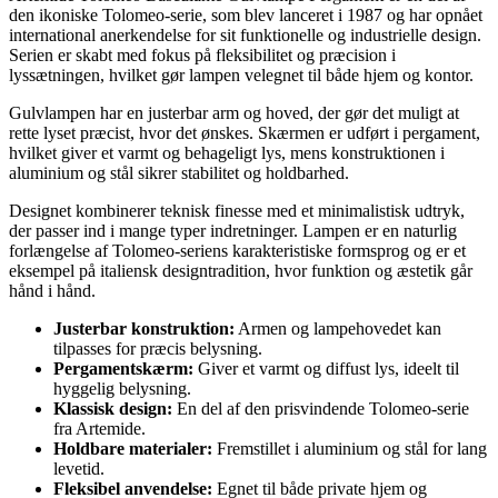
den ikoniske Tolomeo-serie, som blev lanceret i 1987 og har opnået
international anerkendelse for sit funktionelle og industrielle design.
Serien er skabt med fokus på fleksibilitet og præcision i
lyssætningen, hvilket gør lampen velegnet til både hjem og kontor.
Gulvlampen har en justerbar arm og hoved, der gør det muligt at
rette lyset præcist, hvor det ønskes. Skærmen er udført i pergament,
hvilket giver et varmt og behageligt lys, mens konstruktionen i
aluminium og stål sikrer stabilitet og holdbarhed.
Designet kombinerer teknisk finesse med et minimalistisk udtryk,
der passer ind i mange typer indretninger. Lampen er en naturlig
forlængelse af Tolomeo-seriens karakteristiske formsprog og er et
eksempel på italiensk designtradition, hvor funktion og æstetik går
hånd i hånd.
Justerbar konstruktion:
Armen og lampehovedet kan
tilpasses for præcis belysning.
Pergamentskærm:
Giver et varmt og diffust lys, ideelt til
hyggelig belysning.
Klassisk design:
En del af den prisvindende Tolomeo-serie
fra Artemide.
Holdbare materialer:
Fremstillet i aluminium og stål for lang
levetid.
Fleksibel anvendelse:
Egnet til både private hjem og