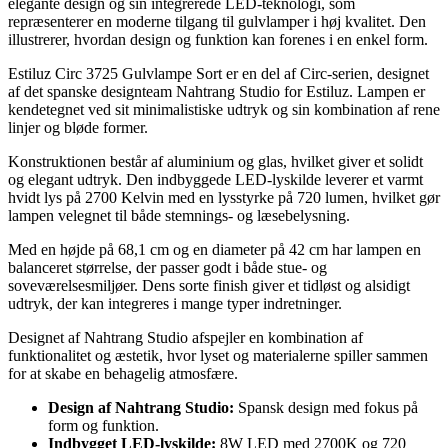
elegante design og sin integrerede LED-teknologi, som
repræsenterer en moderne tilgang til gulvlamper i høj kvalitet. Den
illustrerer, hvordan design og funktion kan forenes i en enkel form.
Estiluz Circ 3725 Gulvlampe Sort er en del af Circ-serien, designet
af det spanske designteam Nahtrang Studio for Estiluz. Lampen er
kendetegnet ved sit minimalistiske udtryk og sin kombination af rene
linjer og bløde former.
Konstruktionen består af aluminium og glas, hvilket giver et solidt
og elegant udtryk. Den indbyggede LED-lyskilde leverer et varmt
hvidt lys på 2700 Kelvin med en lysstyrke på 720 lumen, hvilket gør
lampen velegnet til både stemnings- og læsebelysning.
Med en højde på 68,1 cm og en diameter på 42 cm har lampen en
balanceret størrelse, der passer godt i både stue- og
soveværelsesmiljøer. Dens sorte finish giver et tidløst og alsidigt
udtryk, der kan integreres i mange typer indretninger.
Designet af Nahtrang Studio afspejler en kombination af
funktionalitet og æstetik, hvor lyset og materialerne spiller sammen
for at skabe en behagelig atmosfære.
Design af Nahtrang Studio:
Spansk design med fokus på
form og funktion.
Indbygget LED-lyskilde:
8W LED med 2700K og 720