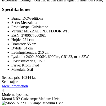
IP20-klassificeringen betyder, at den kun er egnet til indendørs brug.
Specifikationer
Brand: DCWéditions
Serie: Mezzaluna
Produkttype: Gulvlampe
Varenr.: MEZZALUNA FLOOR WH
EAN: 3700677660961
Højde: 221 cm
Diameter: 55 cm
Dybde: 34 cm
Ledningslængde: 210 cm
Lyskilde: 2400–3000K, 6000lm, CRI 83, max 32W
IP-klassificering: IP20
Farve: Krom, hvid
Materiale: Stål
Seneste pris:
10244
kr.
Se detaljer
Mere information
4
Moderne lyskunst
Moooi NR2 Gulvlampe Medium Hvid