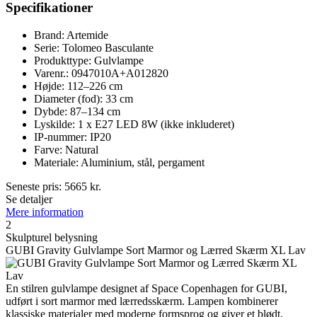
Specifikationer
Brand: Artemide
Serie: Tolomeo Basculante
Produkttype: Gulvlampe
Varenr.: 0947010A+A012820
Højde: 112–226 cm
Diameter (fod): 33 cm
Dybde: 87–134 cm
Lyskilde: 1 x E27 LED 8W (ikke inkluderet)
IP-nummer: IP20
Farve: Natural
Materiale: Aluminium, stål, pergament
Seneste pris:
5665
kr.
Se detaljer
Mere information
2
Skulpturel belysning
GUBI Gravity Gulvlampe Sort Marmor og Lærred Skærm XL Lav
En stilren gulvlampe designet af Space Copenhagen for GUBI,
udført i sort marmor med lærredsskærm. Lampen kombinerer
klassiske materialer med moderne formsprog og giver et blødt,