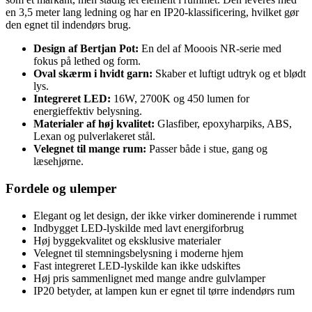
en 3,5 meter lang ledning og har en IP20-klassificering, hvilket gør
den egnet til indendørs brug.
Design af Bertjan Pot:
En del af Mooois NR-serie med
fokus på lethed og form.
Oval skærm i hvidt garn:
Skaber et luftigt udtryk og et blødt
lys.
Integreret LED:
16W, 2700K og 450 lumen for
energieffektiv belysning.
Materialer af høj kvalitet:
Glasfiber, epoxyharpiks, ABS,
Lexan og pulverlakeret stål.
Velegnet til mange rum:
Passer både i stue, gang og
læsehjørne.
Fordele og ulemper
Elegant og let design, der ikke virker dominerende i rummet
Indbygget LED-lyskilde med lavt energiforbrug
Høj byggekvalitet og eksklusive materialer
Velegnet til stemningsbelysning i moderne hjem
Fast integreret LED-lyskilde kan ikke udskiftes
Høj pris sammenlignet med mange andre gulvlamper
IP20 betyder, at lampen kun er egnet til tørre indendørs rum