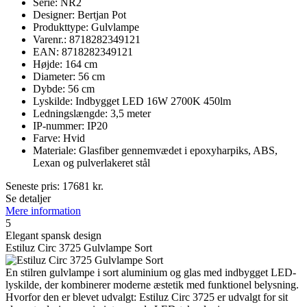
Serie: NR2
Designer: Bertjan Pot
Produkttype: Gulvlampe
Varenr.: 8718282349121
EAN: 8718282349121
Højde: 164 cm
Diameter: 56 cm
Dybde: 56 cm
Lyskilde: Indbygget LED 16W 2700K 450lm
Ledningslængde: 3,5 meter
IP-nummer: IP20
Farve: Hvid
Materiale: Glasfiber gennemvædet i epoxyharpiks, ABS,
Lexan og pulverlakeret stål
Seneste pris:
17681
kr.
Se detaljer
Mere information
5
Elegant spansk design
Estiluz Circ 3725 Gulvlampe Sort
En stilren gulvlampe i sort aluminium og glas med indbygget LED-
lyskilde, der kombinerer moderne æstetik med funktionel belysning.
Hvorfor den er blevet udvalgt: Estiluz Circ 3725 er udvalgt for sit