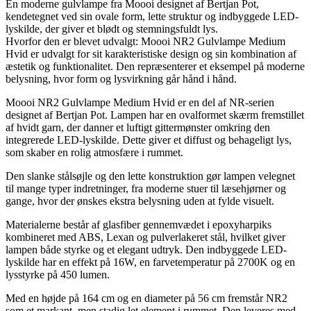
En moderne gulvlampe fra Moooi designet af Bertjan Pot,
kendetegnet ved sin ovale form, lette struktur og indbyggede LED-
lyskilde, der giver et blødt og stemningsfuldt lys.
Hvorfor den er blevet udvalgt: Moooi NR2 Gulvlampe Medium
Hvid er udvalgt for sit karakteristiske design og sin kombination af
æstetik og funktionalitet. Den repræsenterer et eksempel på moderne
belysning, hvor form og lysvirkning går hånd i hånd.
Moooi NR2 Gulvlampe Medium Hvid er en del af NR-serien
designet af Bertjan Pot. Lampen har en ovalformet skærm fremstillet
af hvidt garn, der danner et luftigt gittermønster omkring den
integrerede LED-lyskilde. Dette giver et diffust og behageligt lys,
som skaber en rolig atmosfære i rummet.
Den slanke stålsøjle og den lette konstruktion gør lampen velegnet
til mange typer indretninger, fra moderne stuer til læsehjørner og
gange, hvor der ønskes ekstra belysning uden at fylde visuelt.
Materialerne består af glasfiber gennemvædet i epoxyharpiks
kombineret med ABS, Lexan og pulverlakeret stål, hvilket giver
lampen både styrke og et elegant udtryk. Den indbyggede LED-
lyskilde har en effekt på 16W, en farvetemperatur på 2700K og en
lysstyrke på 450 lumen.
Med en højde på 164 cm og en diameter på 56 cm fremstår NR2
som et markant, men stadig let element i rummet. Den leveres med