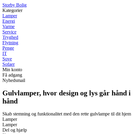
Storby Bolig
Kategorier
Lamper
Energi
Varme
Service
Tryghed
Flytning
Penge
IT
Sove
Sofaer
Min konto
Få adgang
Nyhedsmail
Gulvlamper, hvor design og lys går hånd i
hånd
Skab stemning og funktionalitet med den rette gulvlampe til dit hjem
Lamper
Lamper
Del og hjælp