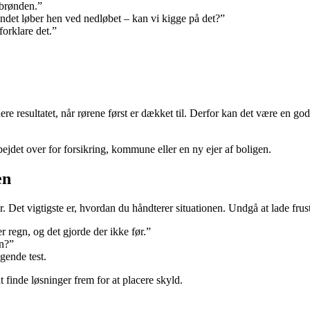
 brønden.”
vandet løber hen ved nedløbet – kan vi kigge på det?”
 forklare det.”
re resultatet, når rørene først er dækket til. Derfor kan det være en go
ejdet over for forsikring, kommune eller en ny ejer af boligen.
en
. Det vigtigste er, hvordan du håndterer situationen. Undgå at lade frustr
r regn, og det gjorde der ikke før.”
en?”
gende test.
t finde løsninger frem for at placere skyld.