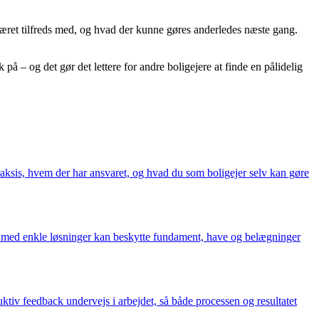
 været tilfreds med, og hvad der kunne gøres anderledes næste gang.
på – og det gør det lettere for andre boligejere at finde en pålidelig
raksis, hvem der har ansvaret, og hvad du som boligejer selv kan gøre
 du med enkle løsninger kan beskytte fundament, have og belægninger
iv feedback undervejs i arbejdet, så både processen og resultatet