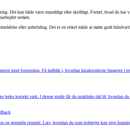
ering. Det kan både være mundtligt eller skriftligt. Fortæl, hvad du har
arbejdet seriøst.
nmeldelse eller anbefaling. Det er en enkel måde at støtte godt håndværk 
naturen mod forurening. Få indblik i, hvordan kloakreglerne fungerer i p
kke ledes korrekt væk. I denne guide får du praktiske råd til, hvordan
edback
 og gensidig respekt. Læs, hvordan du som boligejer kan give konstrukt