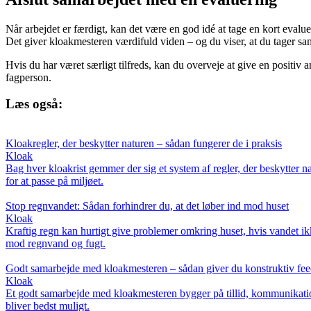
Når arbejdet er færdigt, kan det være en god idé at tage en kort evalu
Det giver kloakmesteren værdifuld viden – og du viser, at du tager sam
Hvis du har været særligt tilfreds, kan du overveje at give en positiv a
fagperson.
Læs også:
Kloakregler, der beskytter naturen – sådan fungerer de i praksis
Kloak
Bag hver kloakrist gemmer der sig et system af regler, der beskytter 
for at passe på miljøet.
Stop regnvandet: Sådan forhindrer du, at det løber ind mod huset
Kloak
Kraftig regn kan hurtigt give problemer omkring huset, hvis vandet i
mod regnvand og fugt.
Godt samarbejde med kloakmesteren – sådan giver du konstruktiv fe
Kloak
Et godt samarbejde med kloakmesteren bygger på tillid, kommunikation
bliver bedst muligt.