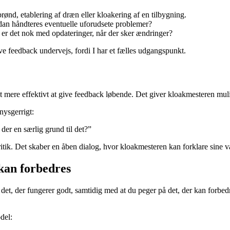
rønd, etablering af dræn eller kloakering af en tilbygning.
rdan håndteres eventuelle uforudsete problemer?
r er det nok med opdateringer, når der sker ændringer?
ive feedback undervejs, fordi I har et fælles udgangspunkt.
t mere effektivt at give feedback løbende. Det giver kloakmesteren mulig
nysgerrigt:
 der en særlig grund til det?”
kritik. Det skaber en åben dialog, hvor kloakmesteren kan forklare sine 
 kan forbedres
et, der fungerer godt, samtidig med at du peger på det, der kan forbedr
del: