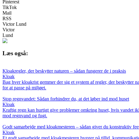
Pinterest
TikTok
Mail
RSS
Victor Lund
Victor
Lund
Læs også:
Kloakregler, der beskytter naturen – sådan fungerer de i praksis
Kloak
Bag hver kloakrist gemmer der sig et system af regler, der beskytter 
for at passe på miljøet.
Stop regnvandet: Sådan forhindrer du, at det løber ind mod huset
Kloak
Kraftig regn kan hurtigt give problemer omkring huset, hvis vandet i
mod regnvand og fugt.
Godt samarbejde med kloakmesteren – sådan giver du konstruktiv fe
Kloak
Et godt samarbejde med kloakmesteren bygger på tillid, kommunikation