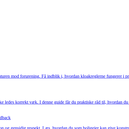
naturen mod forurening. Få indblik i, hvordan kloakreglerne fungerer i p
kke ledes korrekt væk. I denne guide får du praktiske råd til, hvordan
edback
 og gensidig respekt. Læs, hvordan du som boligejer kan give konstrukt