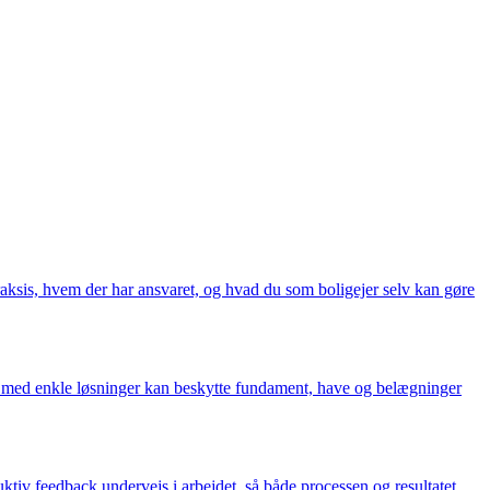
raksis, hvem der har ansvaret, og hvad du som boligejer selv kan gøre
 du med enkle løsninger kan beskytte fundament, have og belægninger
iv feedback undervejs i arbejdet, så både processen og resultatet