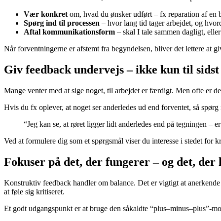
Vær konkret
om, hvad du ønsker udført – fx reparation af en b
Spørg ind til processen
– hvor lang tid tager arbejdet, og hvo
Aftal kommunikationsform
– skal I tale sammen dagligt, elle
Når forventningerne er afstemt fra begyndelsen, bliver det lettere at g
Giv feedback undervejs – ikke kun til sidst
Mange venter med at sige noget, til arbejdet er færdigt. Men ofte er de
Hvis du fx oplever, at noget ser anderledes ud end forventet, så spørg 
“Jeg kan se, at røret ligger lidt anderledes end på tegningen – er
Ved at formulere dig som et spørgsmål viser du interesse i stedet for 
Fokuser på det, der fungerer – og det, der
Konstruktiv feedback handler om balance. Det er vigtigt at anerkende d
at føle sig kritiseret.
Et godt udgangspunkt er at bruge den såkaldte “plus–minus–plus”-mo