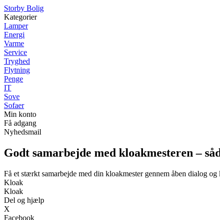
Storby Bolig
Kategorier
Lamper
Energi
Varme
Service
Tryghed
Flytning
Penge
IT
Sove
Sofaer
Min konto
Få adgang
Nyhedsmail
Godt samarbejde med kloakmesteren – såd
Få et stærkt samarbejde med din kloakmester gennem åben dialog og 
Kloak
Kloak
Del og hjælp
X
Facebook