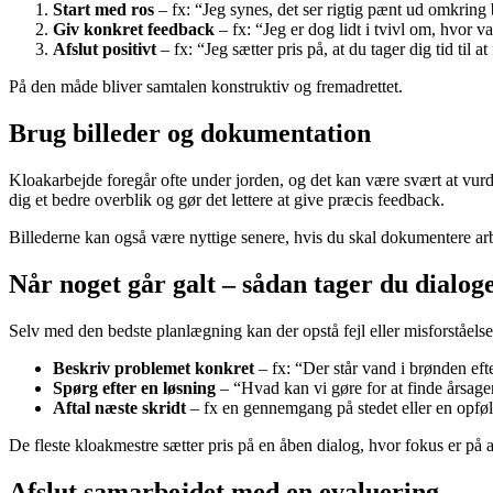
Start med ros
– fx: “Jeg synes, det ser rigtig pænt ud omkring
Giv konkret feedback
– fx: “Jeg er dog lidt i tvivl om, hvor 
Afslut positivt
– fx: “Jeg sætter pris på, at du tager dig tid til at
På den måde bliver samtalen konstruktiv og fremadrettet.
Brug billeder og dokumentation
Kloakarbejde foregår ofte under jorden, og det kan være svært at vurde
dig et bedre overblik og gør det lettere at give præcis feedback.
Billederne kan også være nyttige senere, hvis du skal dokumentere arb
Når noget går galt – sådan tager du dialog
Selv med den bedste planlægning kan der opstå fejl eller misforståelser
Beskriv problemet konkret
– fx: “Der står vand i brønden efte
Spørg efter en løsning
– “Hvad kan vi gøre for at finde årsag
Aftal næste skridt
– fx en gennemgang på stedet eller en opføl
De fleste kloakmestre sætter pris på en åben dialog, hvor fokus er på a
Afslut samarbejdet med en evaluering