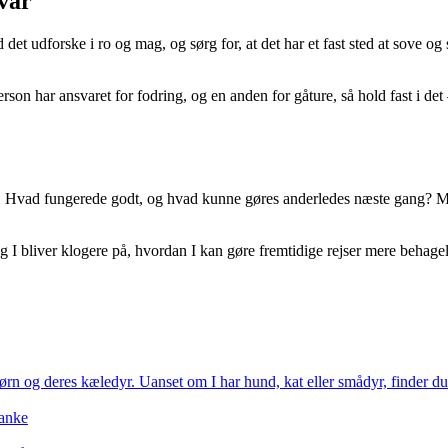
var
d det udforske i ro og mag, og sørg for, at det har et fast sted at sove 
erson har ansvaret for fodring, og en anden for gåture, så hold fast i d
ik. Hvad fungerede godt, og hvad kunne gøres anderledes næste gang? Mås
I bliver klogere på, hvordan I kan gøre fremtidige rejser mere behageli
ørn og deres kæledyr. Uanset om I har hund, kat eller smådyr, finder du h
tanke