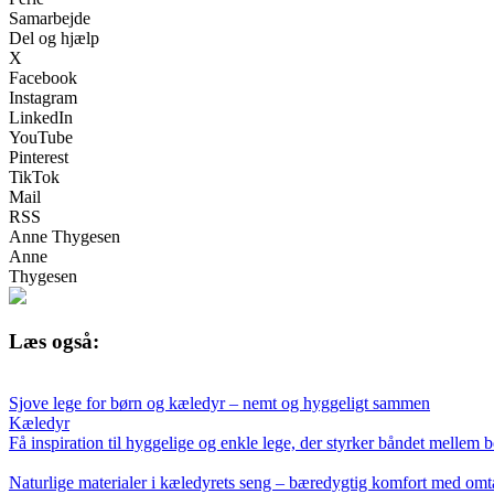
Samarbejde
Del og hjælp
X
Facebook
Instagram
LinkedIn
YouTube
Pinterest
TikTok
Mail
RSS
Anne Thygesen
Anne
Thygesen
Læs også:
Sjove lege for børn og kæledyr – nemt og hyggeligt sammen
Kæledyr
Få inspiration til hyggelige og enkle lege, der styrker båndet mellem b
Naturlige materialer i kæledyrets seng – bæredygtig komfort med om