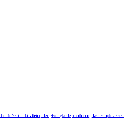
er idéer til aktiviteter, der giver glæde, motion og fælles oplevelser.