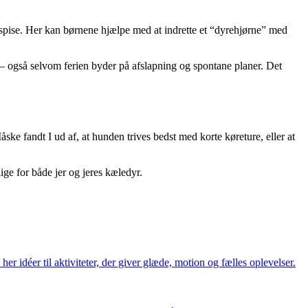
og spise. Her kan børnene hjælpe med at indrette et “dyrehjørne” med
et – også selvom ferien byder på afslapning og spontane planer. Det
ke fandt I ud af, at hunden trives bedst med korte køreture, eller at
ge for både jer og jeres kæledyr.
er idéer til aktiviteter, der giver glæde, motion og fælles oplevelser.