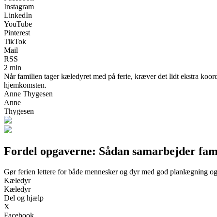
Instagram
LinkedIn
YouTube
Pinterest
TikTok
Mail
RSS
2 min
Når familien tager kæledyret med på ferie, kræver det lidt ekstra koord
hjemkomsten.
Anne Thygesen
Anne
Thygesen
Fordel opgaverne: Sådan samarbejder fami
Gør ferien lettere for både mennesker og dyr med god planlægning o
Kæledyr
Kæledyr
Del og hjælp
X
Facebook