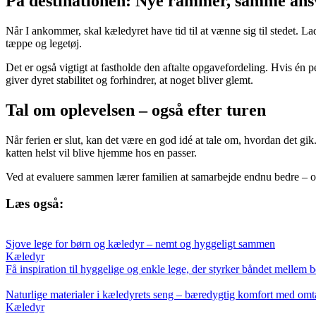
På destinationen: Nye rammer, samme ans
Når I ankommer, skal kæledyret have tid til at vænne sig til stedet. La
tæppe og legetøj.
Det er også vigtigt at fastholde den aftalte opgavefordeling. Hvis én p
giver dyret stabilitet og forhindrer, at noget bliver glemt.
Tal om oplevelsen – også efter turen
Når ferien er slut, kan det være en god idé at tale om, hvordan det g
katten helst vil blive hjemme hos en passer.
Ved at evaluere sammen lærer familien at samarbejde endnu bedre – og 
Læs også:
Sjove lege for børn og kæledyr – nemt og hyggeligt sammen
Kæledyr
Få inspiration til hyggelige og enkle lege, der styrker båndet mellem b
Naturlige materialer i kæledyrets seng – bæredygtig komfort med om
Kæledyr