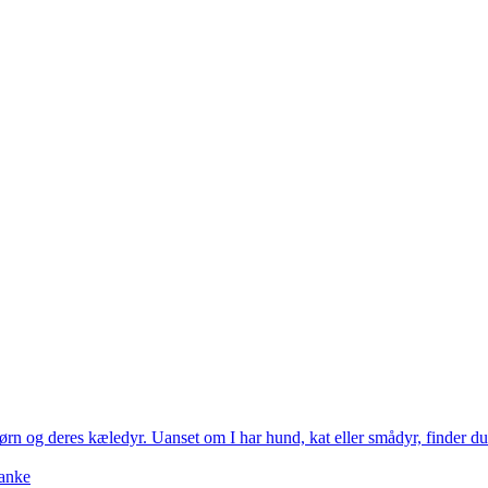
ørn og deres kæledyr. Uanset om I har hund, kat eller smådyr, finder du h
tanke