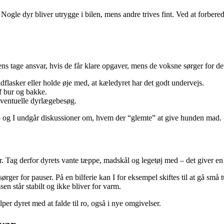
Nogle dyr bliver utrygge i bilen, mens andre trives fint. Ved at forbere
ens tage ansvar, hvis de får klare opgaver, mens de voksne sørger for d
flasker eller holde øje med, at kæledyret har det godt undervejs.
af bur og bakke.
 eventuelle dyrlægebesøg.
age – og I undgår diskussioner om, hvem der “glemte” at give hunden mad.
 Tag derfor dyrets vante tæppe, madskål og legetøj med – det giver en f
rger for pauser. På en bilferie kan I for eksempel skiftes til at gå sm
sen står stabilt og ikke bliver for varm.
er dyret med at falde til ro, også i nye omgivelser.