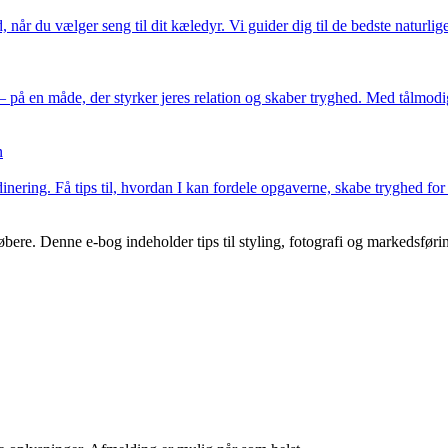
r du vælger seng til dit kæledyr. Vi guider dig til de bedste naturlige
 på en måde, der styrker jeres relation og skaber tryghed. Med tålmodi
n
inering. Få tips til, hvordan I kan fordele opgaverne, skabe tryghed for d
e købere. Denne e-bog indeholder tips til styling, fotografi og markedsfør