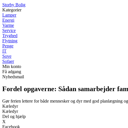
Storby Bolig
Kategorier
Lamper
Energi
Varme
Service
Tryghed
Flytning
Penge
IT
Sove
Sofaer
Min konto
Få adgang
Nyhedsmail
Fordel opgaverne: Sådan samarbejder fami
Gør ferien lettere for både mennesker og dyr med god planlægning o
Kæledyr
Kæledyr
Del og hjælp
X
Facebook