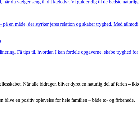
r du vælger seng til dit kæledyr. Vi guider dig til de bedste naturlige
 på en måde, der styrker jeres relation og skaber tryghed. Med tålmodi
n
inering. Få tips til, hvordan I kan fordele opgaverne, skabe tryghed for d
sskabet. Når alle bidrager, bliver dyret en naturlig del af ferien – ikk
n blive en positiv oplevelse for hele familien – både to- og firbenede.