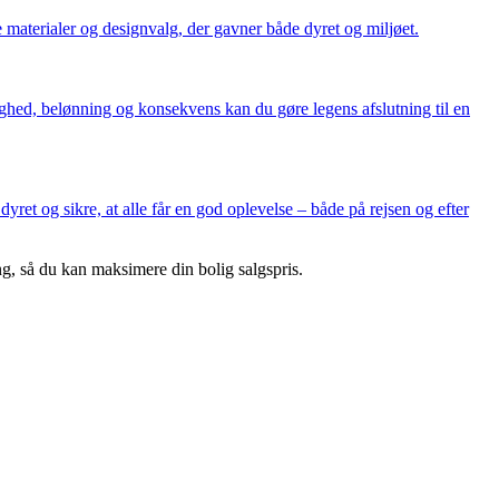
 materialer og designvalg, der gavner både dyret og miljøet.
ghed, belønning og konsekvens kan du gøre legens afslutning til en
yret og sikre, at alle får en god oplevelse – både på rejsen og efter
ing, så du kan maksimere din bolig salgspris.