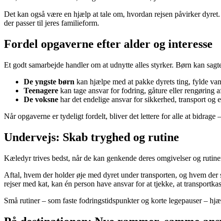
Det kan også være en hjælp at tale om, hvordan rejsen påvirker dyret. 
der passer til jeres familieform.
Fordel opgaverne efter alder og interesse
Et godt samarbejde handler om at udnytte alles styrker. Børn kan sagt
De yngste børn
kan hjælpe med at pakke dyrets ting, fylde vand
Teenagere
kan tage ansvar for fodring, gåture eller rengøring 
De voksne
har det endelige ansvar for sikkerhed, transport og
Når opgaverne er tydeligt fordelt, bliver det lettere for alle at bidr
Undervejs: Skab tryghed og rutine
Kæledyr trives bedst, når de kan genkende deres omgivelser og rutiner.
Aftal, hvem der holder øje med dyret under transporten, og hvem der sø
rejser med kat, kan én person have ansvar for at tjekke, at transportkas
Små rutiner – som faste fodringstidspunkter og korte legepauser – hjælp