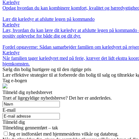
Kæledyr
Opdag hvordan du kan kombinere komfort, kvalitet og bæredygtighed, nå
Lær dit kæledyr at afslutte legen på kommando
Kæledyr
Lær, hvordan du kan lære dit kæledyr at afslutte legen på kommando –
positiv oplevelse for både dig og dit dyr.
Fordel opgaverne: Sådan samarbejder familien om kæledyret på rejse
Kæledyr
Når familien tager kæledyret med på ferie, kræver det lidt ekstra koord
hjemkomsten.
Sælg din bolig hurtigere og til den rigtige pris
Lær effektive strategier til at forberede din bolig til salg og tiltrækk
Tag e-bogen
Tilmeld dig nyhedsbrevet
Træt af ligegyldige nyhedsbreve? Det her er anderledes.
E-mail
Tilmeld dig
Tilmelding gennemført – tak
Jeg er indforstået med hjemmesidens vilkår og databrug.