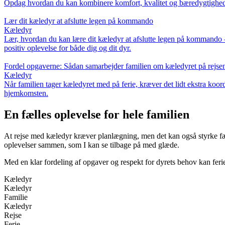
Opdag hvordan du kan kombinere komfort, kvalitet og bæredygtighed, nå
Lær dit kæledyr at afslutte legen på kommando
Kæledyr
Lær, hvordan du kan lære dit kæledyr at afslutte legen på kommando –
positiv oplevelse for både dig og dit dyr.
Fordel opgaverne: Sådan samarbejder familien om kæledyret på rejse
Kæledyr
Når familien tager kæledyret med på ferie, kræver det lidt ekstra koord
hjemkomsten.
En fælles oplevelse for hele familien
At rejse med kæledyr kræver planlægning, men det kan også styrke fælle
oplevelser sammen, som I kan se tilbage på med glæde.
Med en klar fordeling af opgaver og respekt for dyrets behov kan ferie
Kæledyr
Kæledyr
Familie
Kæledyr
Rejse
Ferie