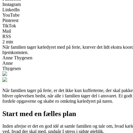
Instagram
LinkedIn
YouTube
Pinterest
TikTok
Mail
RSS
2 min
Når familien tager kæledyret med på ferie, kræver det lidt ekstra koord
hjemkomsten.
Anne Thygesen
Anne
Thygesen
Når familien tager på ferie, er det ikke kun kufferterne, der skal p
bliver oplevelsen bedst, når alle i familien tager del i ansvaret. Et go
fordele opgaverne og skabe ro omkring kæledyret på turen.
Start med en fælles plan
Inden afrejse er det en god idé at samle familien og tale om, hvad kæle
ved, hvad der skal med, undgår I stress i sidste øjeblik.