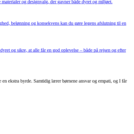
 materialer og designvalg, der gavner både dyret og miljøet.
ghed, belønning og konsekvens kan du gøre legens afslutning til en
yret og sikre, at alle får en god oplevelse – både på rejsen og efter
e en ekstra byrde. Samtidig lærer børnene ansvar og empati, og I får