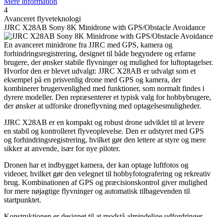
Mere information
4
Avanceret flyveteknologi
JJRC X28AB Sony 8K Minidrone with GPS/Obstacle Avoidance
En avanceret minidrone fra JJRC med GPS, kamera og
forhindringsregistrering, designet til både begyndere og erfarne
brugere, der ønsker stabile flyvninger og mulighed for luftoptagelser.
Hvorfor den er blevet udvalgt: JJRC X28AB er udvalgt som et
eksempel på en prisvenlig drone med GPS og kamera, der
kombinerer brugervenlighed med funktioner, som normalt findes i
dyrere modeller. Den repræsenterer et typisk valg for hobbybrugere,
der ønsker at udforske droneflyvning med optagelsesmuligheder.
JJRC X28AB er en kompakt og robust drone udviklet til at levere
en stabil og kontrolleret flyveoplevelse. Den er udstyret med GPS
og forhindringsregistrering, hvilket gør den lettere at styre og mere
sikker at anvende, især for nye piloter.
Dronen har et indbygget kamera, der kan optage luftfotos og
videoer, hvilket gør den velegnet til hobbyfotografering og rekreativ
brug. Kombinationen af GPS og præcisionskontrol giver mulighed
for mere nøjagtige flyvninger og automatisk tilbagevenden til
startpunktet.
Konstruktionen er designet til at modstå almindelige udfordringer