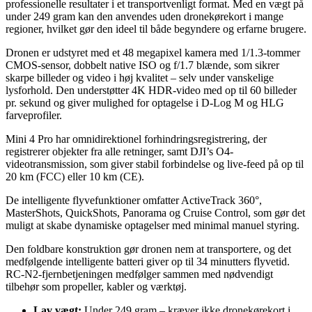
professionelle resultater i et transportvenligt format. Med en vægt på
under 249 gram kan den anvendes uden dronekørekort i mange
regioner, hvilket gør den ideel til både begyndere og erfarne brugere.
Dronen er udstyret med et 48 megapixel kamera med 1/1.3-tommer
CMOS-sensor, dobbelt native ISO og f/1.7 blænde, som sikrer
skarpe billeder og video i høj kvalitet – selv under vanskelige
lysforhold. Den understøtter 4K HDR-video med op til 60 billeder
pr. sekund og giver mulighed for optagelse i D-Log M og HLG
farveprofiler.
Mini 4 Pro har omnidirektionel forhindringsregistrering, der
registrerer objekter fra alle retninger, samt DJI’s O4-
videotransmission, som giver stabil forbindelse og live-feed på op til
20 km (FCC) eller 10 km (CE).
De intelligente flyvefunktioner omfatter ActiveTrack 360°,
MasterShots, QuickShots, Panorama og Cruise Control, som gør det
muligt at skabe dynamiske optagelser med minimal manuel styring.
Den foldbare konstruktion gør dronen nem at transportere, og det
medfølgende intelligente batteri giver op til 34 minutters flyvetid.
RC-N2-fjernbetjeningen medfølger sammen med nødvendigt
tilbehør som propeller, kabler og værktøj.
Lav vægt:
Under 249 gram – kræver ikke dronekørekort i