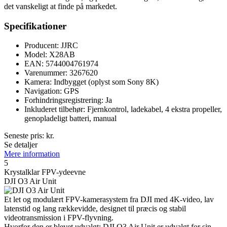
det vanskeligt at finde på markedet.
Specifikationer
Producent: JJRC
Model: X28AB
EAN: 5744004761974
Varenummer: 3267620
Kamera: Indbygget (oplyst som Sony 8K)
Navigation: GPS
Forhindringsregistrering: Ja
Inkluderet tilbehør: Fjernkontrol, ladekabel, 4 ekstra propeller,
genopladeligt batteri, manual
Seneste pris:
kr.
Se detaljer
Mere information
5
Krystalklar FPV-ydeevne
DJI O3 Air Unit
Et let og modulært FPV-kamerasystem fra DJI med 4K-video, lav
latenstid og lang rækkevidde, designet til præcis og stabil
videotransmission i FPV-flyvning.
Hvorfor den er blevet udvalgt: DJI O3 Air Unit er udvalgt for sin