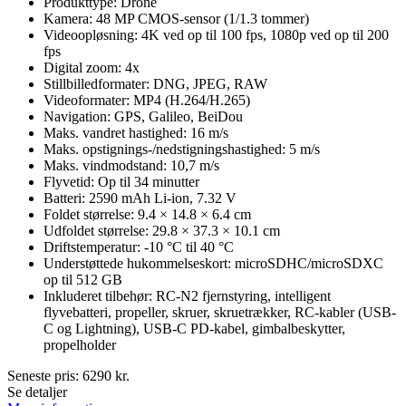
Produkttype: Drone
Kamera: 48 MP CMOS-sensor (1/1.3 tommer)
Videoopløsning: 4K ved op til 100 fps, 1080p ved op til 200
fps
Digital zoom: 4x
Stillbilledformater: DNG, JPEG, RAW
Videoformater: MP4 (H.264/H.265)
Navigation: GPS, Galileo, BeiDou
Maks. vandret hastighed: 16 m/s
Maks. opstignings-/nedstigningshastighed: 5 m/s
Maks. vindmodstand: 10,7 m/s
Flyvetid: Op til 34 minutter
Batteri: 2590 mAh Li-ion, 7.32 V
Foldet størrelse: 9.4 × 14.8 × 6.4 cm
Udfoldet størrelse: 29.8 × 37.3 × 10.1 cm
Driftstemperatur: -10 °C til 40 °C
Understøttede hukommelseskort: microSDHC/microSDXC
op til 512 GB
Inkluderet tilbehør: RC-N2 fjernstyring, intelligent
flyvebatteri, propeller, skruer, skruetrækker, RC-kabler (USB-
C og Lightning), USB-C PD-kabel, gimbalbeskytter,
propelholder
Seneste pris:
6290
kr.
Se detaljer