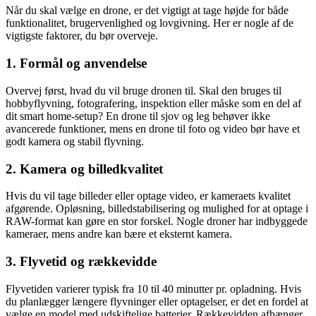
Når du skal vælge en drone, er det vigtigt at tage højde for både
funktionalitet, brugervenlighed og lovgivning. Her er nogle af de
vigtigste faktorer, du bør overveje.
1. Formål og anvendelse
Overvej først, hvad du vil bruge dronen til. Skal den bruges til
hobbyflyvning, fotografering, inspektion eller måske som en del af
dit smart home-setup? En drone til sjov og leg behøver ikke
avancerede funktioner, mens en drone til foto og video bør have et
godt kamera og stabil flyvning.
2. Kamera og billedkvalitet
Hvis du vil tage billeder eller optage video, er kameraets kvalitet
afgørende. Opløsning, billedstabilisering og mulighed for at optage i
RAW-format kan gøre en stor forskel. Nogle droner har indbyggede
kameraer, mens andre kan bære et eksternt kamera.
3. Flyvetid og rækkevidde
Flyvetiden varierer typisk fra 10 til 40 minutter pr. opladning. Hvis
du planlægger længere flyvninger eller optagelser, er det en fordel at
vælge en model med udskiftelige batterier. Rækkevidden afhænger