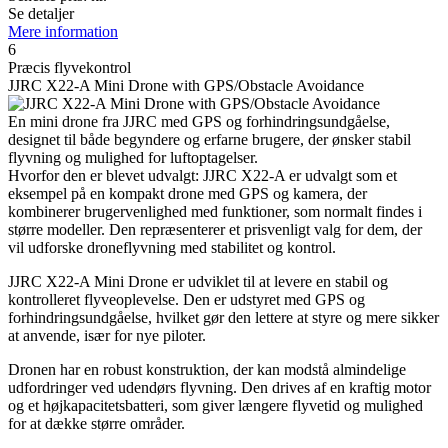
Se detaljer
Mere information
6
Præcis flyvekontrol
JJRC X22-A Mini Drone with GPS/Obstacle Avoidance
En mini drone fra JJRC med GPS og forhindringsundgåelse,
designet til både begyndere og erfarne brugere, der ønsker stabil
flyvning og mulighed for luftoptagelser.
Hvorfor den er blevet udvalgt: JJRC X22-A er udvalgt som et
eksempel på en kompakt drone med GPS og kamera, der
kombinerer brugervenlighed med funktioner, som normalt findes i
større modeller. Den repræsenterer et prisvenligt valg for dem, der
vil udforske droneflyvning med stabilitet og kontrol.
JJRC X22-A Mini Drone er udviklet til at levere en stabil og
kontrolleret flyveoplevelse. Den er udstyret med GPS og
forhindringsundgåelse, hvilket gør den lettere at styre og mere sikker
at anvende, især for nye piloter.
Dronen har en robust konstruktion, der kan modstå almindelige
udfordringer ved udendørs flyvning. Den drives af en kraftig motor
og et højkapacitetsbatteri, som giver længere flyvetid og mulighed
for at dække større områder.