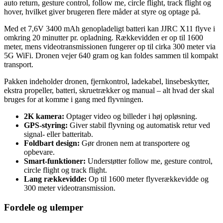
auto return, gesture control, follow me, circle flight, track flight og
hover, hvilket giver brugeren flere måder at styre og optage på.
Med et 7,6V 3400 mAh genopladeligt batteri kan JJRC X11 flyve i
omkring 20 minutter pr. opladning. Rækkevidden er op til 1600
meter, mens videotransmissionen fungerer op til cirka 300 meter via
5G WiFi. Dronen vejer 640 gram og kan foldes sammen til kompakt
transport.
Pakken indeholder dronen, fjernkontrol, ladekabel, linsebeskytter,
ekstra propeller, batteri, skruetrækker og manual – alt hvad der skal
bruges for at komme i gang med flyvningen.
2K kamera:
Optager video og billeder i høj opløsning.
GPS-styring:
Giver stabil flyvning og automatisk retur ved
signal- eller batteritab.
Foldbart design:
Gør dronen nem at transportere og
opbevare.
Smart-funktioner:
Understøtter follow me, gesture control,
circle flight og track flight.
Lang rækkevidde:
Op til 1600 meter flyverækkevidde og
300 meter videotransmission.
Fordele og ulemper