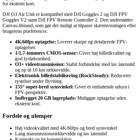
for eksternt kort.
DJI O3 Air Unit er kompatibel med DJI Goggles 2 og DJI FPV
Goggles V2 samt DJI FPV Remote Controller 2. Den understøtter
Canvas-tilstand, som gør det muligt at tilpasse skærmvisningen efter
brugerens præferencer.
4K/60fps optagelse:
Leverer skarpe og detaljerede FPV-
optagelser.
1/1,7-tommers CMOS-sensor:
Giver høj billedkvalitet og
god lysfølsomhed.
O3+ videotransmission:
Stabil forbindelse med lav latenstid
og op til 10 km rækkevidde.
Elektronisk billedstabilisering (RockSteady):
Reducerer
rystelser under flyvning.
155° super-bred synsvinkel:
Giver et omfattende udsyn i
FPV-perspektiv.
Indbygget 20 GB lagerplads:
Muliggør optagelse uden
eksternt kort.
Fordele og ulemper
Høj videokvalitet med 4K/60fps og bred synsvinkel
Lang transmissionsrækkevidde og lav latenstid
Kompakt og let konstruktion