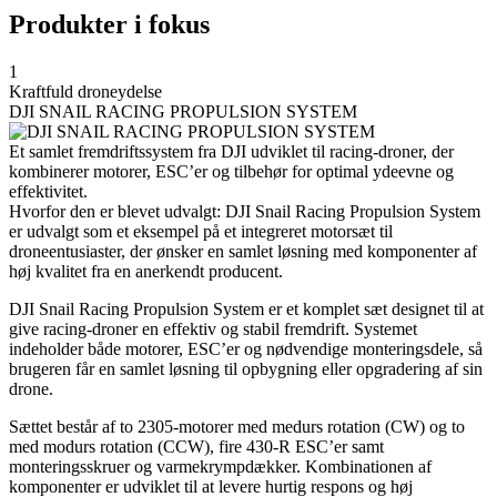
Produkter i fokus
1
Kraftfuld droneydelse
DJI SNAIL RACING PROPULSION SYSTEM
Et samlet fremdriftssystem fra DJI udviklet til racing-droner, der
kombinerer motorer, ESC’er og tilbehør for optimal ydeevne og
effektivitet.
Hvorfor den er blevet udvalgt: DJI Snail Racing Propulsion System
er udvalgt som et eksempel på et integreret motorsæt til
droneentusiaster, der ønsker en samlet løsning med komponenter af
høj kvalitet fra en anerkendt producent.
DJI Snail Racing Propulsion System er et komplet sæt designet til at
give racing-droner en effektiv og stabil fremdrift. Systemet
indeholder både motorer, ESC’er og nødvendige monteringsdele, så
brugeren får en samlet løsning til opbygning eller opgradering af sin
drone.
Sættet består af to 2305-motorer med medurs rotation (CW) og to
med modurs rotation (CCW), fire 430-R ESC’er samt
monteringsskruer og varmekrympdækker. Kombinationen af
komponenter er udviklet til at levere hurtig respons og høj