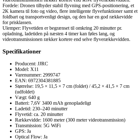
Fordele: Dronen tilbyder stabil flyvning med GPS-positionering, et
2K kamera til foto og video, flere intelligente flyvefunktioner samt et
foldbart og transportvenligt design, og den har en god rækkevidde
for prisklassen.
Ulemper: Flyvetiden er begrænset til omkring 20 minutter pr.
opladning, ladetiden på næsten 4 timer kan føles lang, og
videotransmissionen rækker kortere end selve flyverækkevidden.
Specifikationer
Producent: JJRC
Model: X11
Varenummer: 2999747
EAN: 6972304381885
Størrelse: 19,5 × 11,5 × 7 cm (foldet) / 45,2 × 41,5 × 7 cm
(udfoldet)
Vægt: 640 g
Batteri: 7,6V 3400 mAh genopladeligt
Ladetid: 230–240 minutter
Flyvetid: ca. 20 minutter
Rækkevidde: 1600 meter (300 meter videotransmission)
Transmission: 5G WiFi
GPS: Ja
Optical Flow: Ja