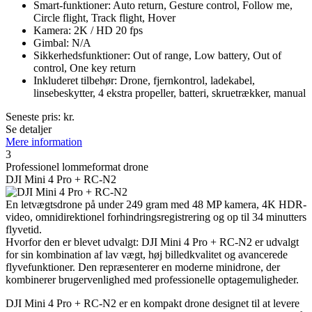
Smart-funktioner: Auto return, Gesture control, Follow me,
Circle flight, Track flight, Hover
Kamera: 2K / HD 20 fps
Gimbal: N/A
Sikkerhedsfunktioner: Out of range, Low battery, Out of
control, One key return
Inkluderet tilbehør: Drone, fjernkontrol, ladekabel,
linsebeskytter, 4 ekstra propeller, batteri, skruetrækker, manual
Seneste pris:
kr.
Se detaljer
Mere information
3
Professionel lommeformat drone
DJI Mini 4 Pro + RC-N2
En letvægtsdrone på under 249 gram med 48 MP kamera, 4K HDR-
video, omnidirektionel forhindringsregistrering og op til 34 minutters
flyvetid.
Hvorfor den er blevet udvalgt: DJI Mini 4 Pro + RC-N2 er udvalgt
for sin kombination af lav vægt, høj billedkvalitet og avancerede
flyvefunktioner. Den repræsenterer en moderne minidrone, der
kombinerer brugervenlighed med professionelle optagemuligheder.
DJI Mini 4 Pro + RC-N2 er en kompakt drone designet til at levere