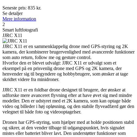
Seneste pris:
835
kr.
Se detaljer
Mere information
2
Smart luftfotografi
JJRC X11
JJRC X11 er en sammenklappelig drone med GPS-styring og 2K
kamera, der kombinerer brugervenlighed med avancerede funktioner
som auto return, follow me og gesture control.
Hvorfor den er blevet udvalgt: JJRC X11 er udvalgt som et
eksempel på en prisvenlig drone med GPS og 2K kamera, der
henvender sig til begyndere og hobbybrugere, som ønsker at tage
skridtet videre fra minidroner.
JJRC X11 er en foldbar drone designet til brugere, der ønsker at
udforske mere avanceret flyvning efter at have øvet sig med mindre
modeller. Den er udstyret med et 2K kamera, som kan optage både
video og billeder i høj opløsning, og den stabile flyveadfærd gør den
velegnet til både foto og videooptagelser.
Dronen har GPS-styring, som hjælper med at holde positionen stabil
og sikrer, at den vender tilbage til udgangspunktet, hvis signalet
mistes eller batteriet bliver lavt. Den understøtter funktioner som