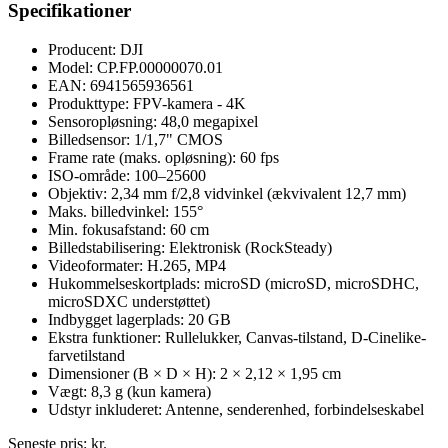
Specifikationer
Producent: DJI
Model: CP.FP.00000070.01
EAN: 6941565936561
Produkttype: FPV-kamera - 4K
Sensoropløsning: 48,0 megapixel
Billedsensor: 1/1,7" CMOS
Frame rate (maks. opløsning): 60 fps
ISO-område: 100–25600
Objektiv: 2,34 mm f/2,8 vidvinkel (ækvivalent 12,7 mm)
Maks. billedvinkel: 155°
Min. fokusafstand: 60 cm
Billedstabilisering: Elektronisk (RockSteady)
Videoformater: H.265, MP4
Hukommelseskortplads: microSD (microSD, microSDHC,
microSDXC understøttet)
Indbygget lagerplads: 20 GB
Ekstra funktioner: Rullelukker, Canvas-tilstand, D-Cinelike-
farvetilstand
Dimensioner (B × D × H): 2 × 2,12 × 1,95 cm
Vægt: 8,3 g (kun kamera)
Udstyr inkluderet: Antenne, senderenhed, forbindelseskabel
Seneste pris:
kr.