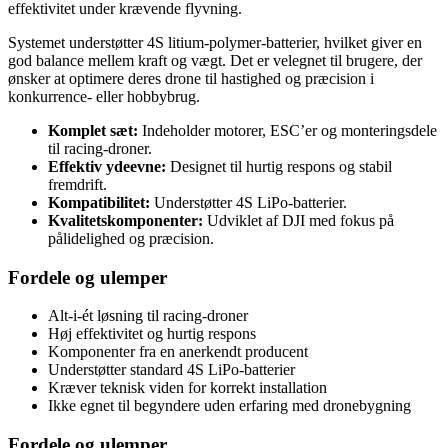
effektivitet under krævende flyvning.
Systemet understøtter 4S litium-polymer-batterier, hvilket giver en
god balance mellem kraft og vægt. Det er velegnet til brugere, der
ønsker at optimere deres drone til hastighed og præcision i
konkurrence- eller hobbybrug.
Komplet sæt:
Indeholder motorer, ESC’er og monteringsdele
til racing-droner.
Effektiv ydeevne:
Designet til hurtig respons og stabil
fremdrift.
Kompatibilitet:
Understøtter 4S LiPo-batterier.
Kvalitetskomponenter:
Udviklet af DJI med fokus på
pålidelighed og præcision.
Fordele og ulemper
Alt-i-ét løsning til racing-droner
Høj effektivitet og hurtig respons
Komponenter fra en anerkendt producent
Understøtter standard 4S LiPo-batterier
Kræver teknisk viden for korrekt installation
Ikke egnet til begyndere uden erfaring med dronebygning
Fordele og ulemper