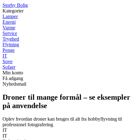
Storby Bolig
Kategorier
Lamper
Energi
Varme
Service
Tryghed
Flytning
Penge
IT
Sove
Sofaer
Min konto
Få adgang
Nyhedsmail
Droner til mange formål – se eksempler
på anvendelse
Oplev hvordan droner kan bruges til alt fra hobbyflyvning til
professionel fotografering
IT
IT