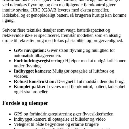
ved udendørs flyvning, og den medfølgende fjernkontrol giver
intuitiv styring. JJRC X28AB leveres med ekstra propeller,
ladekabel og et genopladeligt batteri, så brugeren hurtigt kan komme
i gang.
Selvom flere tekniske detaljer som vægt, batterikapacitet og
rækkevidde ikke er specificeret, fremstår modellen som en alsidig
drone til rekreativ brug med fokus på stabilitet og brugervenlighed.
GPS-navigation:
Giver stabil flyvning og mulighed for
automatisk tilbagevenden.
Forhindringsregistrering:
Hjælper med at undgå kollisioner
under flyvning.
Indbygget kamera:
Muliggør optagelse af luftfotos og
videoer.
Robust konstruktion:
Designet til at modstå udendørs brug.
Komplet pakke:
Leveres med fjernkontrol, batteri, ladekabel
og ekstra propeller.
Fordele og ulemper
GPS og forhindringsregistrering øger flyvesikkerheden
Indbygget kamera til optagelse af billeder og video
Velegnet til både begyndere og erfarne brugere