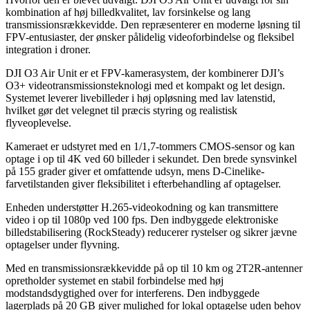
kombination af høj billedkvalitet, lav forsinkelse og lang
transmissionsrækkevidde. Den repræsenterer en moderne løsning til
FPV-entusiaster, der ønsker pålidelig videoforbindelse og fleksibel
integration i droner.
DJI O3 Air Unit er et FPV-kamerasystem, der kombinerer DJI’s
O3+ videotransmissionsteknologi med et kompakt og let design.
Systemet leverer livebilleder i høj opløsning med lav latenstid,
hvilket gør det velegnet til præcis styring og realistisk
flyveoplevelse.
Kameraet er udstyret med en 1/1,7-tommers CMOS-sensor og kan
optage i op til 4K ved 60 billeder i sekundet. Den brede synsvinkel
på 155 grader giver et omfattende udsyn, mens D-Cinelike-
farvetilstanden giver fleksibilitet i efterbehandling af optagelser.
Enheden understøtter H.265-videokodning og kan transmittere
video i op til 1080p ved 100 fps. Den indbyggede elektroniske
billedstabilisering (RockSteady) reducerer rystelser og sikrer jævne
optagelser under flyvning.
Med en transmissionsrækkevidde på op til 10 km og 2T2R-antenner
opretholder systemet en stabil forbindelse med høj
modstandsdygtighed over for interferens. Den indbyggede
lagerplads på 20 GB giver mulighed for lokal optagelse uden behov