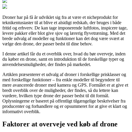
Droner har på få år udviklet sig fra at være et nicheprodukt for
teknikentusiaster til at blive et alsidigt redskab, der bruges i både
fritid og erhverv. De kan tage imponerende luftfotos, inspicere tage,
levere pakker eller blot give sjov og lærerig flyvetræning. Med det
brede udvalg af modeller og funktioner kan det dog være svært at
vælge den drone, der passer bedst til dine behov.
I denne artikel får du et overblik over, hvad du bør overveje, inden
du køber en drone, samt en introduktion til de forskellige typer og
anvendelsesmuligheder, der findes på markedet.
Artiklen præsenterer et udvalg af droner i forskellige prisklasser og
med forskellige funktioner – fra enkle modeller til begyndere til
mere avancerede droner med kamera og GPS. Formålet er at give et
bredt overblik over de muligheder, der findes, så du lettere kan
vurdere, hvilken type drone der passer bedst til dit formål.
Oplysningerne er baseret på offentligt tilgængelige beskrivelser fra
producenter og forhandlere og er opsummeret for at give et klart og
informativt overblik.
Faktorer at overveje ved køb af drone