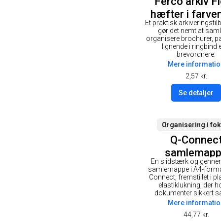
Ferco arkiv Fl
hæfter i farve
Et praktisk arkiveringstil
gør det nemt at sam
organisere brochurer, p
lignende i ringbind e
brevordnere.
Mere informatio
2,57
kr.
Se detaljer
Organisering i fo
Q-Connec
samlemap
En slidstærk og genne
samlemappe i A4-forma
Connect, fremstillet i p
elastiklukning, der h
dokumenter sikkert s
Mere informatio
44,77
kr.