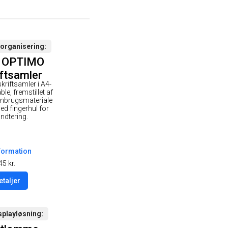
organisering
e OPTIMO
iftsamler
kriftsamler i A4-
le, fremstillet af
enbrugsmateriale
ed fingerhul for
ndtering.
formation
45
kr.
etaljer
splayløsning