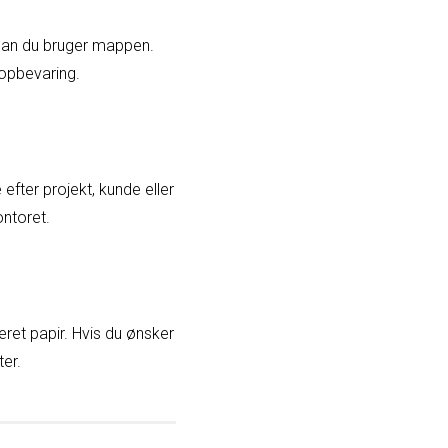
rdan du bruger mappen.
 opbevaring.
fter projekt, kunde eller
ontoret.
eret papir. Hvis du ønsker
er.