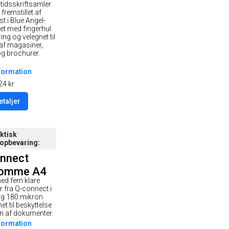
-tidsskriftsamler
ngel blå
 fremstillet af
t i Blue Angel-
net med fingerhul
ng og velegnet til
af magasiner,
og brochurer.
formation
24
kr.
etaljer
ktisk
opbevaring
nnect
lomme A4
ed fem klare
lar 5stk
 fra Q-connect i
og 180 mikron
et til beskyttelse
n af dokumenter.
formation