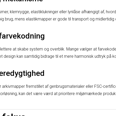
er, klemrygge, elastiklukninger eller lynlåse afhængigt af, hvo
ppig brug, mens elastikmapper er gode til transport og midlertidig
 farvekodning
ettere at skabe system og overblik. Mange vælger at farvekode e
t design kan samtidig bidrage til et mere harmonisk udtryk på k
bæredygtighed
r arkivmapper fremstillet af genbrugsmaterialer eller FSC-certific
rløsning, kan det være værd at prioritere miljømærkede produkt