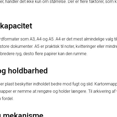
, handler det ikke kun om størrelse. Der er flere faktorer, som k
 kapacitet
rdformater som A3, A4 og A5. A4 er det mest almindelige valg ti
 store dokumenter. A5 er praktisk til noter, kvitteringer eller mind
redere ryg, desto flere papirer kan den rumme.
 og holdbarhed
ller plast beskytter indholdet bedre mod fugt og slid. Kartonmap
mapper er nemme at rengøre og holder længere. Til arkivering af
 fordel.
og mekanisme