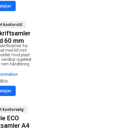
etaljer
t kontorstil
kriftsamler
ed 60 mm
skriftsamler fra
e i farven
rmat med 60 mm
vid
tillet i hvid plast
 vendbar rygetiket
r nem håndtering.
formation
88
kr.
etaljer
t kontorvalg
le ECO
tsamler A4