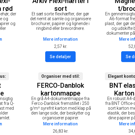
exi-
Arkiv Flexi-hæfter i
Magne
n rød
sort
t/bro
behør, der
Et sæt sorte flexihæfter, der gør
En gennemsigt
le og
det nemt at samle og organisere
A6-format frem
apirer og
brochurer, papirer og lignende i
plast, der gør d
ller
ringbind eller brevordnere.
og udskifte 
dokumenter på 
n
Mere information
Mere in
2,57
kr.
52,
Se detaljer
Se d
kus
Organiser med stil
Elegant kont
t
FERCO-Danblok
BNT ela
pe
kartonmappe
Karton
msigtig
En grå A4-dokumentmappe fra
En robust A4
t fra Q-
Ferco-Danblok fremstillet i 250
fra BNT Office-se
last med
g/m² syrefrit karton med klap på
sort karton me
older
den lange side, der beskytter og
elastik, der be
amlet.
organiserer papirer.
dine papirer p
n
Mere information
Mere in
26,83
kr.
34,