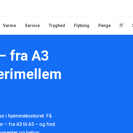
Varme
Service
Tryghed
Flytning
Penge
IT
– fra A3
derimellem
tur i hjemmekontoret. Få
r – fra A3 til A5 – og find
okumenter og behov.