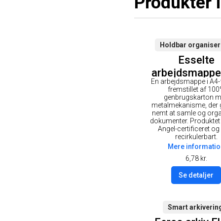
Produkter 
Holdbar organiser
Esselte
arbejdsmappe
En arbejdsmappe i A4
fremstillet af 10
genbrugskarton 
metalmekanisme, der g
nemt at samle og orga
dokumenter. Produktet 
Angel-certificeret og 
recirkulerbart.
Mere informatio
6,78
kr.
Se detaljer
Smart arkiverin