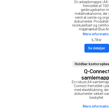
En arbejdsmappe i A4
fremstillet af 10
genbrugskarton 
metalmekanisme, der g
nemt at samle og orga
dokumenter. Produktet e
recirkulerbart og certifi
miljømærket Blue An
Mere informatio
6,78
kr.
Se detaljer
Holdbar kontoropbev
Q-Connec
samlemap
En robust A4-samlemapp
Connect fremstillet i pl
med elastiklukning, der
dokumenter sikkert sa
beskyttet.
Mere informatio