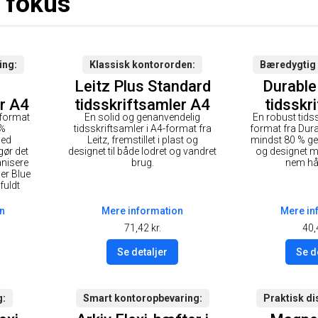
i fokus
ing
Klassisk kontororden
Bæredygtig 
Leitz Plus Standard
Durabl
r A4
tidsskriftsamler A4
tidsskr
-format
En solid og genanvendelig
En robust tidss
blå
0%
tidsskriftsamler i A4-format fra
format fra Durab
med
Leitz, fremstillet i plast og
mindst 80 % g
ør det
designet til både lodret og vandret
og designet m
nisere
brug.
nem hå
er Blue
fuldt
n
Mere information
Mere in
71,42
kr.
40,
Se detaljer
Se d
g
Smart kontoropbevaring
Praktisk di