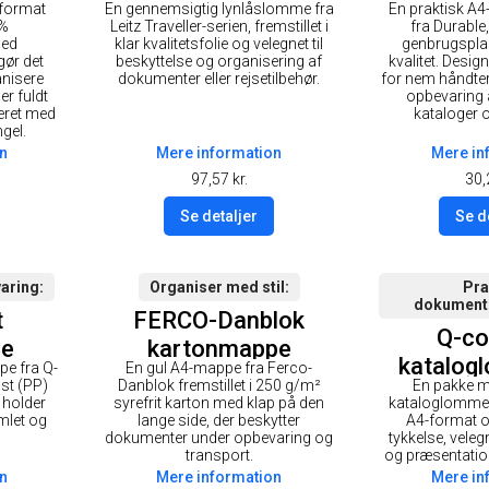
-format
En gennemsigtig lynlåslomme fra
En praktisk A4
Blue A
0%
Leitz Traveller-serien, fremstillet i
fra Durable,
med
klar kvalitetsfolie og velegnet til
genbrugsplas
ør det
beskyttelse og organisering af
kvalitet. Desig
nisere
dokumenter eller rejsetilbehør.
for nem håndteri
r fuldt
opbevaring 
ceret med
kataloger 
gel.
n
Mere information
Mere in
97,57
kr.
30,
Se detaljer
Se d
aring
Organiser med stil
Pra
dokument
t
FERCO-Danblok
Q-co
pe
kartonmappe
katalog
e fra Q-
En gul A4-map­pe fra Ferco-
ast (PP)
Danblok fremstillet i 250 g/m²
En pakke m
180my k
 holder
syrefrit karton med klap på den
kataloglommer
mlet og
lange side, der beskytter
A4-format 
dokumenter under opbevaring og
tykkelse, velegn
transport.
og præsentatio
n
Mere information
Mere in