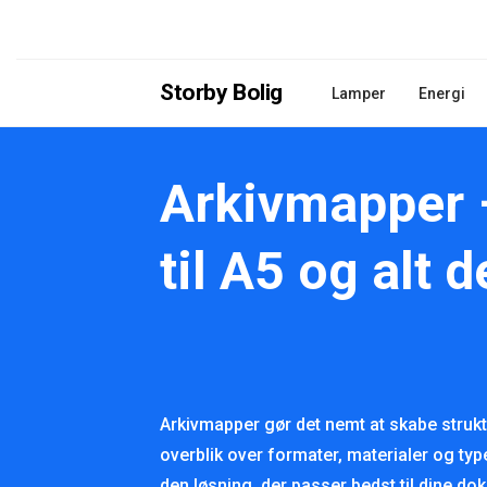
Storby Bolig
Lamper
Energi
Arkivmapper 
til A5 og alt 
Arkivmapper gør det nemt at skabe struk
overblik over formater, materialer og type
den løsning, der passer bedst til dine d