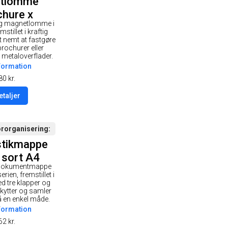
tlomme
chure x
ig magnetlomme i
stillet i kraftig
et nemt at fastgøre
brochurer eller
metaloverflader.
formation
80
kr.
etaljer
ororganisering
stikmappe
 sort A4
-dokumentmappe
rien, fremstillet i
d tre klapper og
skytter og samler
å en enkel måde.
formation
62
kr.