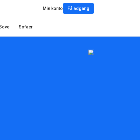
Min konto
Få adgang
Sove
Sofaer