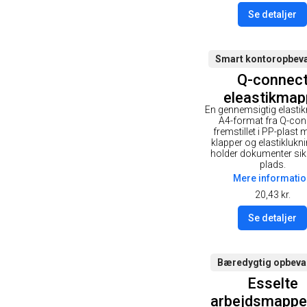
Se detaljer
Smart kontoropbeva
Q-connec
eleastikmap
En gennemsigtig elasti
A4-format fra Q-con
fremstillet i PP-plast 
klapper og elastiklukni
holder dokumenter sik
plads.
Mere informatio
20,43
kr.
Se detaljer
Bæredygtig opbeva
Esselte
arbejdsmappe