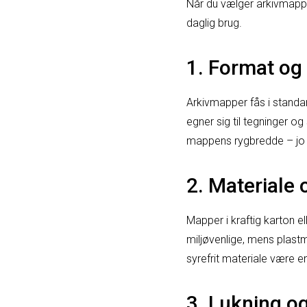
Når du vælger arkivmapper
daglig brug.
1. Format og
Arkivmapper fås i standa
egner sig til tegninger og
mappens rygbredde – jo b
2. Materiale
Mapper i kraftig karton e
miljøvenlige, mens plast
syrefrit materiale være en
3. Lukning 