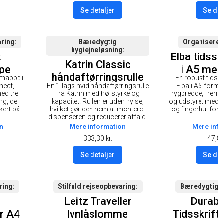
Se detaljer
Se d
ring
Bæredygtig
Organisere
hygiejneløsning
t
Elba tidss
Katrin Classic
pe
i A5 m
håndaftørringsrulle
kmappe i
En robust tids
rygbredd
nect,
En 1-lags hvid håndaftørringsrulle
Elba i A5-fo
h
med tre
fra Katrin med høj styrke og
rygbredde, frems
ng, der
kapacitet. Rullen er uden hylse,
og udstyret med
kert på
hvilket gør den nem at montere i
og fingerhul fo
dispenseren og reducerer affald.
n
Mere information
Mere in
333,30
kr.
47,
Se detaljer
Se d
ring
Stilfuld rejseopbevaring
Bæredygtig
Leitz Traveller
Durab
r A4
lynlåslomme
Tidsskrif