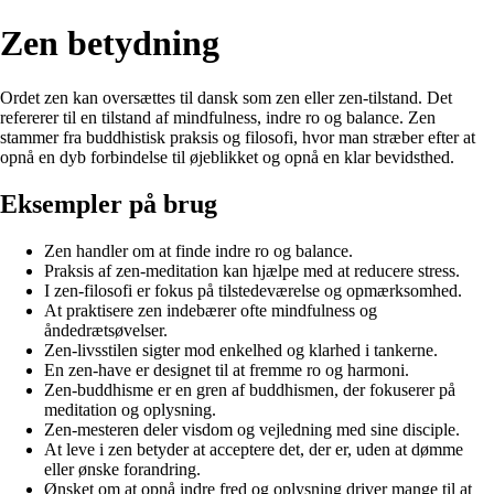
Zen betydning
Ordet zen kan oversættes til dansk som zen eller zen-tilstand. Det
refererer til en tilstand af mindfulness, indre ro og balance. Zen
stammer fra buddhistisk praksis og filosofi, hvor man stræber efter at
opnå en dyb forbindelse til øjeblikket og opnå en klar bevidsthed.
Eksempler på brug
Zen handler om at finde indre ro og balance.
Praksis af zen-meditation kan hjælpe med at reducere stress.
I zen-filosofi er fokus på tilstedeværelse og opmærksomhed.
At praktisere zen indebærer ofte mindfulness og
åndedrætsøvelser.
Zen-livsstilen sigter mod enkelhed og klarhed i tankerne.
En zen-have er designet til at fremme ro og harmoni.
Zen-buddhisme er en gren af buddhismen, der fokuserer på
meditation og oplysning.
Zen-mesteren deler visdom og vejledning med sine disciple.
At leve i zen betyder at acceptere det, der er, uden at dømme
eller ønske forandring.
Ønsket om at opnå indre fred og oplysning driver mange til at