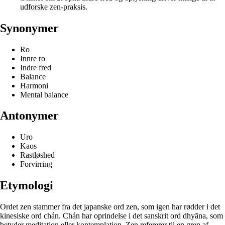
udforske zen-praksis.
Synonymer
Ro
Innre ro
Indre fred
Balance
Harmoni
Mental balance
Antonymer
Uro
Kaos
Rastløshed
Forvirring
Etymologi
Ordet zen stammer fra det japanske ord zen, som igen har rødder i det
kinesiske ord chán. Chán har oprindelse i det sanskrit ord dhyāna, som
betyder meditation eller kontemplation. Zen refererer til en gren af ​​