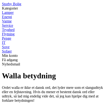
Storby Bolig
Kategorier
Lamper
Energi
Varme
Service
Tryghed
Flytning
Penge
IT
Sove
Sofaer
Min konto
Få adgang
Nyhedsmail
Walla betydning
Ordet walla er ikke et dansk ord, det lyder mere som et slangudtryk
eller en fejlstavning. Hvis du mener et bestemt dansk ord eller
udtryk, så lad mig endelig vide det, så jeg kan hjælpe dig med at
forklare betydningen!