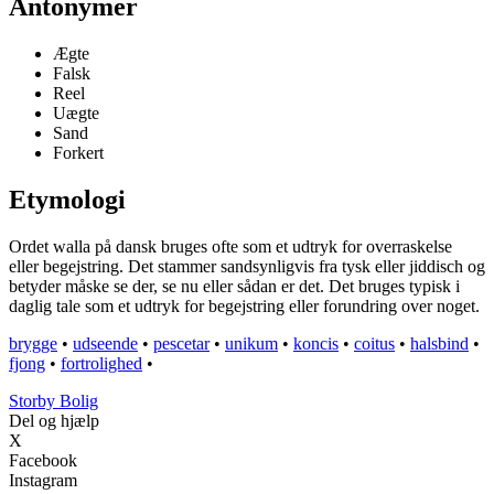
Antonymer
Ægte
Falsk
Reel
Uægte
Sand
Forkert
Etymologi
Ordet walla på dansk bruges ofte som et udtryk for overraskelse
eller begejstring. Det stammer sandsynligvis fra tysk eller jiddisch og
betyder måske se der, se nu eller sådan er det. Det bruges typisk i
daglig tale som et udtryk for begejstring eller forundring over noget.
brygge
•
udseende
•
pescetar
•
unikum
•
koncis
•
coitus
•
halsbind
•
fjong
•
fortrolighed
•
Storby Bolig
Del og hjælp
X
Facebook
Instagram