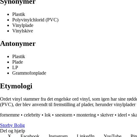
Synonymer
Plastik
Polyvinylchlorid (PVC)
Vinylplade
Vinylskive
Antonymer
Plastik
Plade
LP
Grammofonplade
Etymologi
Ordet vinyl stammer fra det engelske ord vinyl, som igen har sine rødder 
(PVC), der blev anvendt til fremstilling af plader, herunder vinylplader 
fornemme
•
celebrity
•
lok
•
snestorm
•
montering
•
skriver
•
ideel
•
sk
Storby Bolig
Del og hjælp
X
Facebook
Instagram
LinkedIn
YouTube
Pin