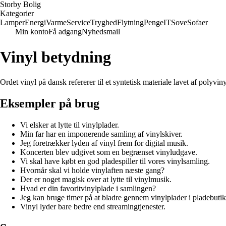
Storby Bolig
Kategorier
Lamper
Energi
Varme
Service
Tryghed
Flytning
Penge
IT
Sove
Sofaer
Min konto
Få adgang
Nyhedsmail
Vinyl betydning
Ordet vinyl på dansk refererer til et syntetisk materiale lavet af polyvin
Eksempler på brug
Vi elsker at lytte til vinylplader.
Min far har en imponerende samling af vinylskiver.
Jeg foretrækker lyden af vinyl frem for digital musik.
Koncerten blev udgivet som en begrænset vinyludgave.
Vi skal have købt en god pladespiller til vores vinylsamling.
Hvornår skal vi holde vinylaften næste gang?
Der er noget magisk over at lytte til vinylmusik.
Hvad er din favoritvinylplade i samlingen?
Jeg kan bruge timer på at bladre gennem vinylplader i pladebutik
Vinyl lyder bare bedre end streamingtjenester.