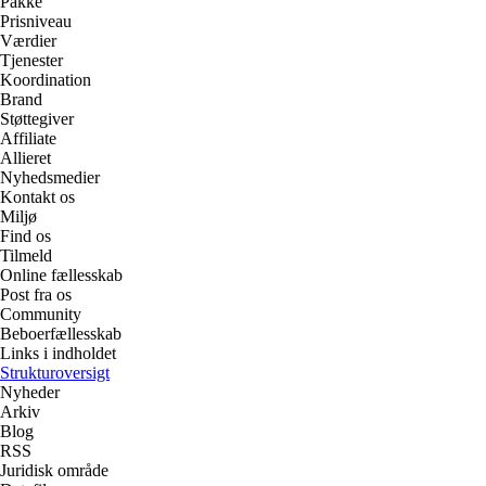
Pakke
Prisniveau
Værdier
Tjenester
Koordination
Brand
Støttegiver
Affiliate
Allieret
Nyhedsmedier
Kontakt os
Miljø
Find os
Tilmeld
Online fællesskab
Post fra os
Community
Beboerfællesskab
Links i indholdet
Strukturoversigt
Nyheder
Arkiv
Blog
RSS
Juridisk område