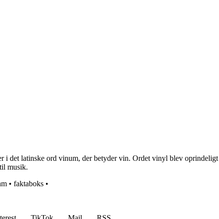
i det latinske ord vinum, der betyder vin. Ordet vinyl blev oprindeligt br
til musik.
am
•
faktaboks
•
terest
TikTok
Mail
RSS