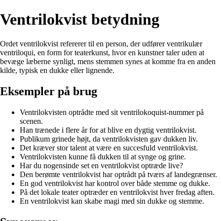
Ventrilokvist betydning
Ordet ventrilokvist refererer til en person, der udfører ventrikulær
ventriloqui, en form for teaterkunst, hvor en kunstner taler uden at
bevæge læberne synligt, mens stemmen synes at komme fra en anden
kilde, typisk en dukke eller lignende.
Eksempler på brug
Ventrilokvisten optrådte med sit ventrilokoquist-nummer på
scenen.
Han trænede i flere år for at blive en dygtig ventrilokvist.
Publikum grinede højt, da ventrilokvisten gav dukken liv.
Det kræver stor talent at være en succesfuld ventrilokvist.
Ventrilokvisten kunne få dukken til at synge og grine.
Har du nogensinde set en ventrilokvist optræde live?
Den berømte ventrilokvist har optrådt på tværs af landegrænser.
En god ventrilokvist har kontrol over både stemme og dukke.
På det lokale teater optræder en ventrilokvist hver fredag aften.
En ventrilokvist kan skabe magi med sin dukke og stemme.