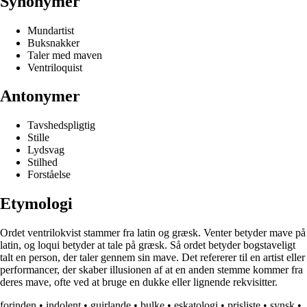
Synonymer
Mundartist
Buksnakker
Taler med maven
Ventriloquist
Antonymer
Tavshedspligtig
Stille
Lydsvag
Stilhed
Forståelse
Etymologi
Ordet ventrilokvist stammer fra latin og græsk. Venter betyder mave på
latin, og loqui betyder at tale på græsk. Så ordet betyder bogstaveligt
talt en person, der taler gennem sin mave. Det refererer til en artist eller
performancer, der skaber illusionen af at en anden stemme kommer fra
deres mave, ofte ved at bruge en dukke eller lignende rekvisitter.
forinden
•
indolent
•
guirlande
•
bulke
•
eskatologi
•
prisliste
•
synsk
•