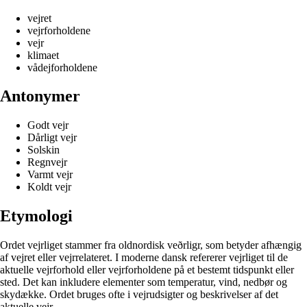
vejret
vejrforholdene
vejr
klimaet
vådejforholdene
Antonymer
Godt vejr
Dårligt vejr
Solskin
Regnvejr
Varmt vejr
Koldt vejr
Etymologi
Ordet vejrliget stammer fra oldnordisk veðrligr, som betyder afhængig
af vejret eller vejrrelateret. I moderne dansk refererer vejrliget til de
aktuelle vejrforhold eller vejrforholdene på et bestemt tidspunkt eller
sted. Det kan inkludere elementer som temperatur, vind, nedbør og
skydække. Ordet bruges ofte i vejrudsigter og beskrivelser af det
aktuelle vejr.