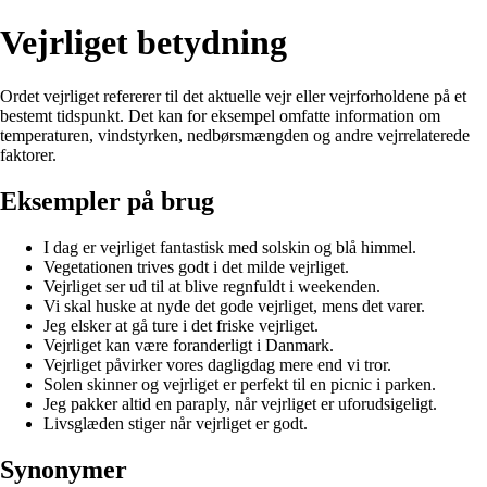
Vejrliget betydning
Ordet vejrliget refererer til det aktuelle vejr eller vejrforholdene på et
bestemt tidspunkt. Det kan for eksempel omfatte information om
temperaturen, vindstyrken, nedbørsmængden og andre vejrrelaterede
faktorer.
Eksempler på brug
I dag er vejrliget fantastisk med solskin og blå himmel.
Vegetationen trives godt i det milde vejrliget.
Vejrliget ser ud til at blive regnfuldt i weekenden.
Vi skal huske at nyde det gode vejrliget, mens det varer.
Jeg elsker at gå ture i det friske vejrliget.
Vejrliget kan være foranderligt i Danmark.
Vejrliget påvirker vores dagligdag mere end vi tror.
Solen skinner og vejrliget er perfekt til en picnic i parken.
Jeg pakker altid en paraply, når vejrliget er uforudsigeligt.
Livsglæden stiger når vejrliget er godt.
Synonymer