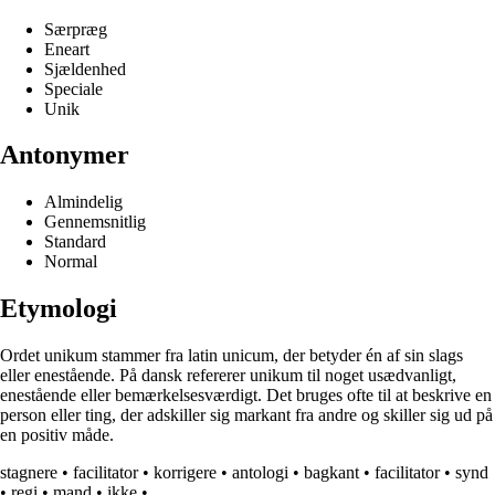
Særpræg
Eneart
Sjældenhed
Speciale
Unik
Antonymer
Almindelig
Gennemsnitlig
Standard
Normal
Etymologi
Ordet unikum stammer fra latin unicum, der betyder én af sin slags
eller enestående. På dansk refererer unikum til noget usædvanligt,
enestående eller bemærkelsesværdigt. Det bruges ofte til at beskrive en
person eller ting, der adskiller sig markant fra andre og skiller sig ud på
en positiv måde.
stagnere
•
facilitator
•
korrigere
•
antologi
•
bagkant
•
facilitator
•
synd
•
regi
•
mand
•
ikke
•