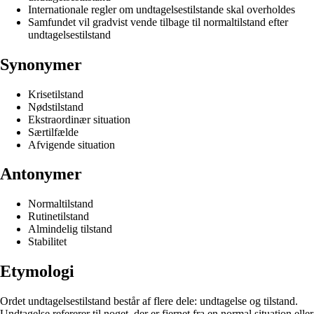
Internationale regler om undtagelsestilstande skal overholdes
Samfundet vil gradvist vende tilbage til normaltilstand efter
undtagelsestilstand
Synonymer
Krisetilstand
Nødstilstand
Ekstraordinær situation
Særtilfælde
Afvigende situation
Antonymer
Normaltilstand
Rutinetilstand
Almindelig tilstand
Stabilitet
Etymologi
Ordet undtagelsestilstand består af flere dele: undtagelse og tilstand.
Undtagelse refererer til noget, der er fjernet fra en normal situation eller