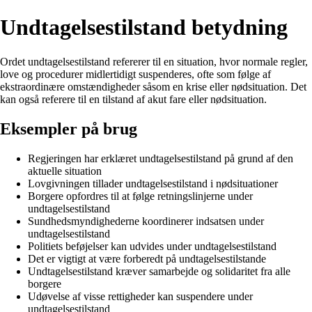
Undtagelsestilstand betydning
Ordet undtagelsestilstand refererer til en situation, hvor normale regler,
love og procedurer midlertidigt suspenderes, ofte som følge af
ekstraordinære omstændigheder såsom en krise eller nødsituation. Det
kan også referere til en tilstand af akut fare eller nødsituation.
Eksempler på brug
Regjeringen har erklæret undtagelsestilstand på grund af den
aktuelle situation
Lovgivningen tillader undtagelsestilstand i nødsituationer
Borgere opfordres til at følge retningslinjerne under
undtagelsestilstand
Sundhedsmyndighederne koordinerer indsatsen under
undtagelsestilstand
Politiets beføjelser kan udvides under undtagelsestilstand
Det er vigtigt at være forberedt på undtagelsestilstande
Undtagelsestilstand kræver samarbejde og solidaritet fra alle
borgere
Udøvelse af visse rettigheder kan suspendere under
undtagelsestilstand