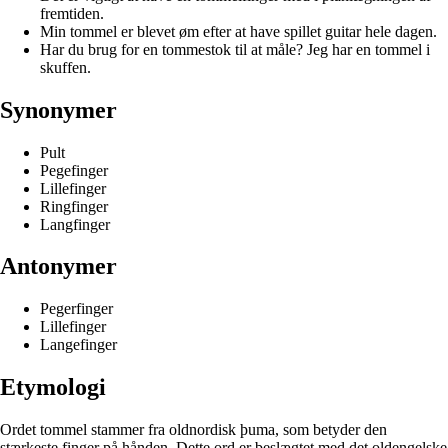
fremtiden.
Min tommel er blevet øm efter at have spillet guitar hele dagen.
Har du brug for en tommestok til at måle? Jeg har en tommel i
skuffen.
Synonymer
Pult
Pegefinger
Lillefinger
Ringfinger
Langfinger
Antonymer
Pegerfinger
Lillefinger
Langefinger
Etymologi
Ordet tommel stammer fra oldnordisk þuma, som betyder den
stærkeste finger på hånden. Dette ord er beslægtet med det oldengelske