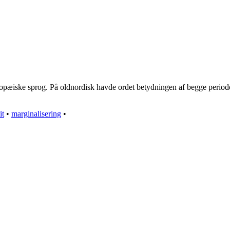
opæiske sprog. På oldnordisk havde ordet betydningen af begge perioder
it
•
marginalisering
•