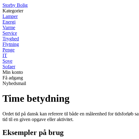
Storby Bolig
Kategorier
Lamper
Energi
Varme
Service
Tryghed
Flytning
Penge
IT
Sove
Sofaer
Min konto
Få adgang
Nyhedsmail
Time betydning
Ordet tid på dansk kan referere til både en måleenhed for tidsforløb sam
tid til en given opgave eller aktivitet.
Eksempler på brug