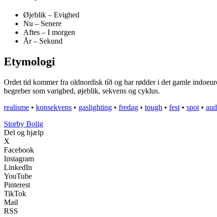
Øjeblik – Evighed
Nu – Senere
Aftes – I morgen
År – Sekund
Etymologi
Ordet tid kommer fra oldnordisk tíð og har rødder i det gamle indoeur
begreber som varighed, øjeblik, sekvens og cyklus.
realisme
•
konsekvens
•
gaslighting
•
fredag
•
tough
•
fest
•
spot
•
aud
Storby Bolig
Del og hjælp
X
Facebook
Instagram
LinkedIn
YouTube
Pinterest
TikTok
Mail
RSS