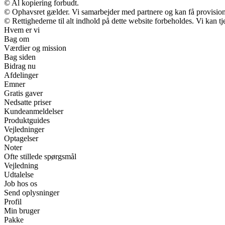
© Al kopiering forbudt.
© Ophavsret gælder. Vi samarbejder med partnere og kan få provisio
© Rettighederne til alt indhold på dette website forbeholdes. Vi kan 
Hvem er vi
Bag om
Værdier og mission
Bag siden
Bidrag nu
Afdelinger
Emner
Gratis gaver
Nedsatte priser
Kundeanmeldelser
Produktguides
Vejledninger
Optagelser
Noter
Ofte stillede spørgsmål
Vejledning
Udtalelse
Job hos os
Send oplysninger
Profil
Min bruger
Pakke