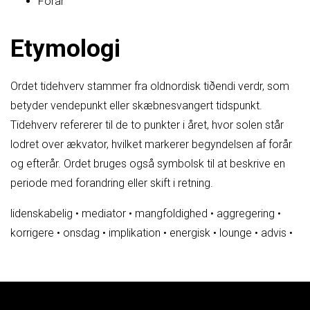
Forår
Etymologi
Ordet tidehverv stammer fra oldnordisk tiðendi verdr, som
betyder vendepunkt eller skæbnesvangert tidspunkt.
Tidehverv refererer til de to punkter i året, hvor solen står
lodret over ækvator, hvilket markerer begyndelsen af forår
og efterår. Ordet bruges også symbolsk til at beskrive en
periode med forandring eller skift i retning.
lidenskabelig
•
mediator
•
mangfoldighed
•
aggregering
•
korrigere
•
onsdag
•
implikation
•
energisk
•
lounge
•
advis
•