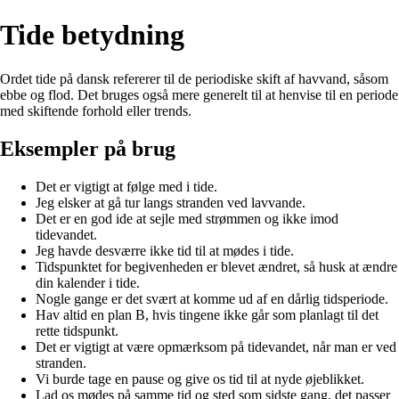
Tide betydning
Ordet tide på dansk refererer til de periodiske skift af havvand, såsom
ebbe og flod. Det bruges også mere generelt til at henvise til en periode
med skiftende forhold eller trends.
Eksempler på brug
Det er vigtigt at følge med i tide.
Jeg elsker at gå tur langs stranden ved lavvande.
Det er en god ide at sejle med strømmen og ikke imod
tidevandet.
Jeg havde desværre ikke tid til at mødes i tide.
Tidspunktet for begivenheden er blevet ændret, så husk at ændre
din kalender i tide.
Nogle gange er det svært at komme ud af en dårlig tidsperiode.
Hav altid en plan B, hvis tingene ikke går som planlagt til det
rette tidspunkt.
Det er vigtigt at være opmærksom på tidevandet, når man er ved
stranden.
Vi burde tage en pause og give os tid til at nyde øjeblikket.
Lad os mødes på samme tid og sted som sidste gang, det passer