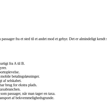
n passager fra et sted til et andet mod et gebyr. Det er almindeligt kendt 
.
rtigt fra A til B.
yrer.
portoplevelse.
 mobile betalingsløsninger.
t af selskabet.
ar brug for ekstra plads.
 taxabranchen.
 som passager, når man tager en taxa.
 transport af bekvemmelighedsgrunde.