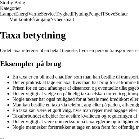
Storby Bolig
Kategorier
Lamper
Energi
Varme
Service
Tryghed
Flytning
Penge
IT
Sove
Sofaer
Min konto
Få adgang
Nyhedsmail
Taxa betydning
Ordet taxa refererer til en betalt tjeneste, hvor en person transporterer e
Eksempler på brug
En taxa er en bil med chauffør, som man kan bestille til transport
Det er praktisk at tage en taxa, hvis man har brug for at komme hu
Prisen for en taxa afhænger af distancen og eventuelle tillægsgeb
Det er vigtigt at vælge en pålidelig taxa-selskab for en tryg trans
Nogle taxaer har også mulighed for at betale med kreditkort eller
Man kan bestille en taxa via telefon, app eller på gaden, afhængig
En taxa kan være et godt valg, hvis man rejser med bagage eller h
Taxaforbundet arbejder for at sikre kvaliteten og reguleringen af
Det er vigtigt at være opmærksom på taxareglerne og rettigheder
Nogle mennesker foretrækker at tage en taxa frem for offentlig