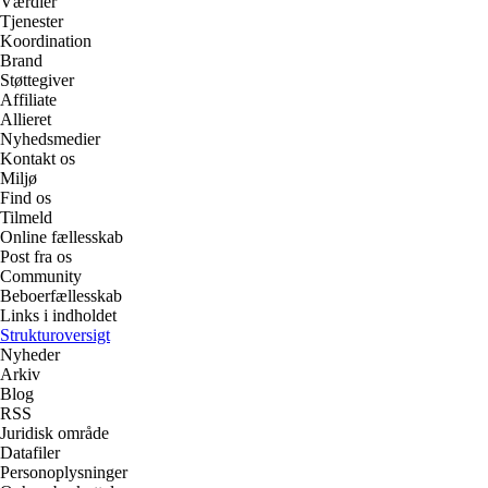
Værdier
Tjenester
Koordination
Brand
Støttegiver
Affiliate
Allieret
Nyhedsmedier
Kontakt os
Miljø
Find os
Tilmeld
Online fællesskab
Post fra os
Community
Beboerfællesskab
Links i indholdet
Strukturoversigt
Nyheder
Arkiv
Blog
RSS
Juridisk område
Datafiler
Personoplysninger