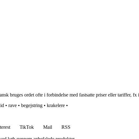
nsk bruges ordet ofte i forbindelse med fastsatte priser eller tariffer, fx
id
•
rave
•
begejstring
•
krakelere
•
terest
TikTok
Mail
RSS
 ved køb gennem anbefalede produkter.