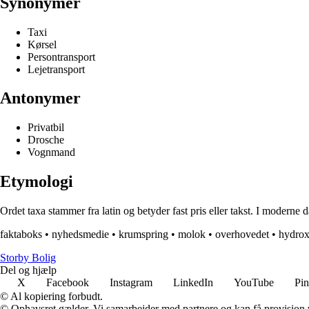
Synonymer
Taxi
Kørsel
Persontransport
Lejetransport
Antonymer
Privatbil
Drosche
Vognmand
Etymologi
Ordet taxa stammer fra latin og betyder fast pris eller takst. I moderne da
faktaboks
•
nyhedsmedie
•
krumspring
•
molok
•
overhovedet
•
hydrox
Storby Bolig
Del og hjælp
X
Facebook
Instagram
LinkedIn
YouTube
Pin
© Al kopiering forbudt.
© Ophavsret gælder. Vi samarbejder med partnere og kan få provision