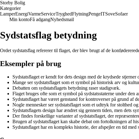
Storby Bolig
Kategorier
Lamper
Energi
Varme
Service
Tryghed
Flytning
Penge
IT
Sove
Sofaer
Min konto
Få adgang
Nyhedsmail
Sydstatsflag betydning
Ordet sydstatsflag refererer til flaget, der blev brugt af de konføderer
Eksempler på brug
Sydstatsflaget er kendt for dets design med de krydsede stjerner o
Mange ser sydstatsflaget som et symbol på historisk arv og kultur
Debatten om sydstatsflagets betydning raser stadigvæk.
Flaget bruges ofte som et symbol på sydstatsstaterne under den 
Sydstatsflaget har været genstand for kontroverser på grund af de
Nogle mennesker ser sydstatsflaget som et udtryk for stolthed og 
Sydstatsflagets design har ændret sig gennem tiden, men dets sy
Der findes forskellige varianter af sydstatsflaget, der repræsentere
Brugen af sydstatsflaget kan skabe debat om fortolkningen af his
Sydstatsflaget har en kompleks historie, der afspejler en tid med 