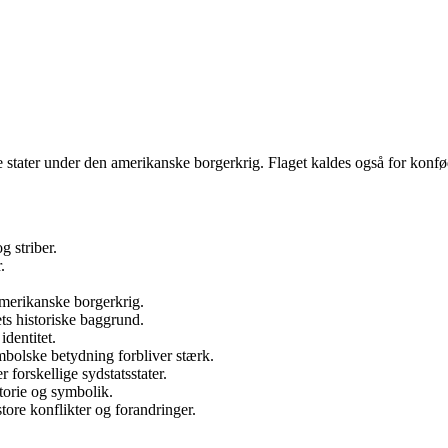
ede stater under den amerikanske borgerkrig. Flaget kaldes også for konfø
g striber.
.
amerikanske borgerkrig.
ts historiske baggrund.
identitet.
mbolske betydning forbliver stærk.
r forskellige sydstatsstater.
torie og symbolik.
store konflikter og forandringer.