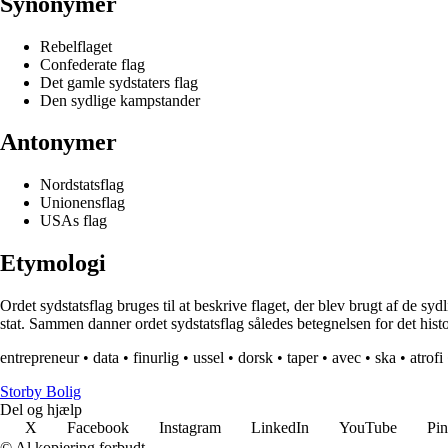
Synonymer
Rebelflaget
Confederate flag
Det gamle sydstaters flag
Den sydlige kampstander
Antonymer
Nordstatsflag
Unionensflag
USAs flag
Etymologi
Ordet sydstatsflag bruges til at beskrive flaget, der blev brugt af de syd
stat. Sammen danner ordet sydstatsflag således betegnelsen for det histo
entrepreneur
•
data
•
finurlig
•
ussel
•
dorsk
•
taper
•
avec
•
ska
•
atrofi
Storby Bolig
Del og hjælp
X
Facebook
Instagram
LinkedIn
YouTube
Pin
© Al kopiering forbudt.