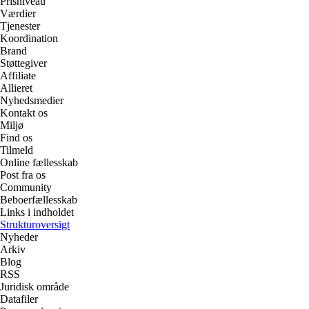
Prisniveau
Værdier
Tjenester
Koordination
Brand
Støttegiver
Affiliate
Allieret
Nyhedsmedier
Kontakt os
Miljø
Find os
Tilmeld
Online fællesskab
Post fra os
Community
Beboerfællesskab
Links i indholdet
Strukturoversigt
Nyheder
Arkiv
Blog
RSS
Juridisk område
Datafiler