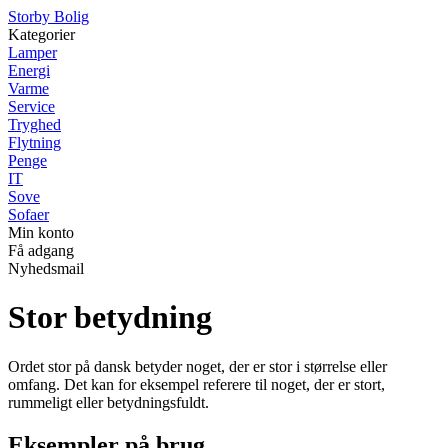
Storby Bolig
Kategorier
Lamper
Energi
Varme
Service
Tryghed
Flytning
Penge
IT
Sove
Sofaer
Min konto
Få adgang
Nyhedsmail
Stor betydning
Ordet stor på dansk betyder noget, der er stor i størrelse eller
omfang. Det kan for eksempel referere til noget, der er stort,
rummeligt eller betydningsfuldt.
Eksempler på brug