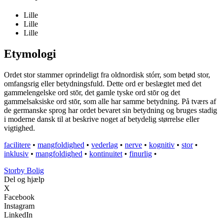
Lille
Lille
Lille
Etymologi
Ordet stor stammer oprindeligt fra oldnordisk stórr, som betød stor,
omfangsrig eller betydningsfuld. Dette ord er beslægtet med det
gammelengelske ord stōr, det gamle tyske ord stōr og det
gammelsaksiske ord stōr, som alle har samme betydning. På tværs af
de germanske sprog har ordet bevaret sin betydning og bruges stadig
i moderne dansk til at beskrive noget af betydelig størrelse eller
vigtighed.
facilitere
•
mangfoldighed
•
vederlag
•
nerve
•
kognitiv
•
stor
•
inklusiv
•
mangfoldighed
•
kontinuitet
•
finurlig
•
Storby Bolig
Del og hjælp
X
Facebook
Instagram
LinkedIn