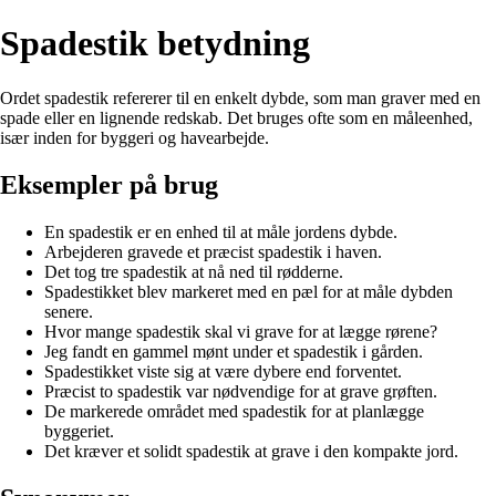
Spadestik betydning
Ordet spadestik refererer til en enkelt dybde, som man graver med en
spade eller en lignende redskab. Det bruges ofte som en måleenhed,
især inden for byggeri og havearbejde.
Eksempler på brug
En spadestik er en enhed til at måle jordens dybde.
Arbejderen gravede et præcist spadestik i haven.
Det tog tre spadestik at nå ned til rødderne.
Spadestikket blev markeret med en pæl for at måle dybden
senere.
Hvor mange spadestik skal vi grave for at lægge rørene?
Jeg fandt en gammel mønt under et spadestik i gården.
Spadestikket viste sig at være dybere end forventet.
Præcist to spadestik var nødvendige for at grave grøften.
De markerede området med spadestik for at planlægge
byggeriet.
Det kræver et solidt spadestik at grave i den kompakte jord.