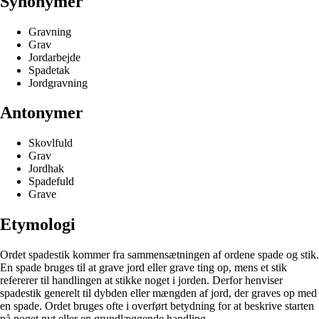
Synonymer
Gravning
Grav
Jordarbejde
Spadetak
Jordgravning
Antonymer
Skovlfuld
Grav
Jordhak
Spadefuld
Grave
Etymologi
Ordet spadestik kommer fra sammensætningen af ordene spade og stik.
En spade bruges til at grave jord eller grave ting op, mens et stik
refererer til handlingen at stikke noget i jorden. Derfor henviser
spadestik generelt til dybden eller mængden af jord, der graves op med
en spade. Ordet bruges ofte i overført betydning for at beskrive starten
på noget nyt eller en grundlæggende handling.