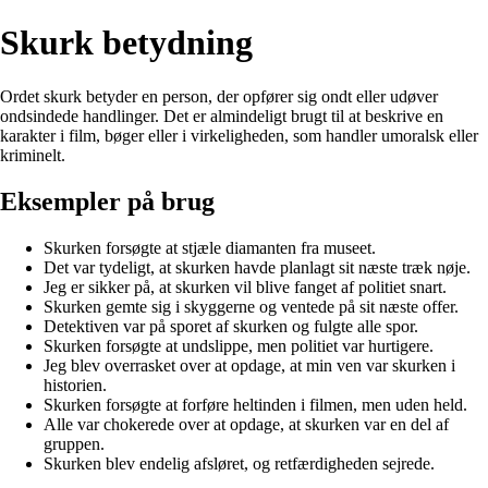
Skurk betydning
Ordet skurk betyder en person, der opfører sig ondt eller udøver
ondsindede handlinger. Det er almindeligt brugt til at beskrive en
karakter i film, bøger eller i virkeligheden, som handler umoralsk eller
kriminelt.
Eksempler på brug
Skurken forsøgte at stjæle diamanten fra museet.
Det var tydeligt, at skurken havde planlagt sit næste træk nøje.
Jeg er sikker på, at skurken vil blive fanget af politiet snart.
Skurken gemte sig i skyggerne og ventede på sit næste offer.
Detektiven var på sporet af skurken og fulgte alle spor.
Skurken forsøgte at undslippe, men politiet var hurtigere.
Jeg blev overrasket over at opdage, at min ven var skurken i
historien.
Skurken forsøgte at forføre heltinden i filmen, men uden held.
Alle var chokerede over at opdage, at skurken var en del af
gruppen.
Skurken blev endelig afsløret, og retfærdigheden sejrede.