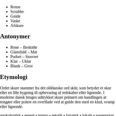
Rense
Scrubbe
Gnide
Vaske
Afskure
Antonymer
Rene – Beskidte
Glansfuld – Mat
Pudset – Snavset
Klar – Uklar
Blank – Grov
Etymologi
Ordet skure stammer fra det olddanske ord skūr, som betyder et skur
eller en lille bygning til opbevaring af redskaber eller lignende. I
moderne dansk bruges udtrykket skure primært om handlingen at
rengøre eller polere en overflade ved at gnide den med en klud, svamp
eller lignende.
apokalyptisk
•
genert
•
tempo
•
retorik
•
fanatisk
•
lokale
•
suspension