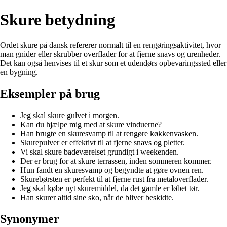
Skure betydning
Ordet skure på dansk refererer normalt til en rengøringsaktivitet, hvor
man gnider eller skrubber overflader for at fjerne snavs og urenheder.
Det kan også henvises til et skur som et udendørs opbevaringssted eller
en bygning.
Eksempler på brug
Jeg skal skure gulvet i morgen.
Kan du hjælpe mig med at skure vinduerne?
Han brugte en skuresvamp til at rengøre køkkenvasken.
Skurepulver er effektivt til at fjerne snavs og pletter.
Vi skal skure badeværelset grundigt i weekenden.
Der er brug for at skure terrassen, inden sommeren kommer.
Hun fandt en skuresvamp og begyndte at gøre ovnen ren.
Skurebørsten er perfekt til at fjerne rust fra metaloverflader.
Jeg skal købe nyt skuremiddel, da det gamle er løbet tør.
Han skurer altid sine sko, når de bliver beskidte.
Synonymer