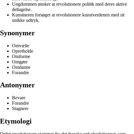
Ungdommen ønsker at revolutionere politik med deres aktive
deltagelse.
Kunstneren forsøger at revolutionere kunstverdenen med sit
unikke udtryk.
Synonymer
Omvælte
Opretholde
Omforme
Omgøre
Omdanne
Forandre
Antonymer
Bevare
Forandre
Stagnere
Etymologi
Ordet revolutionere stammer fra det franske ord révolutionner, som