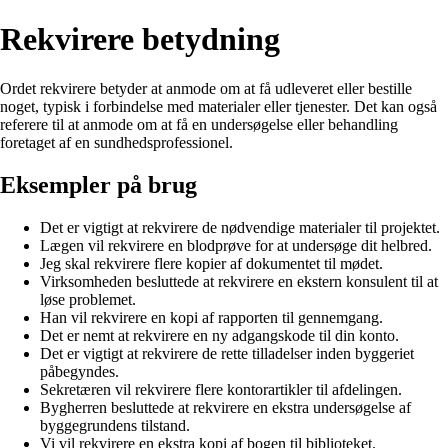
Rekvirere betydning
Ordet rekvirere betyder at anmode om at få udleveret eller bestille
noget, typisk i forbindelse med materialer eller tjenester. Det kan også
referere til at anmode om at få en undersøgelse eller behandling
foretaget af en sundhedsprofessionel.
Eksempler på brug
Det er vigtigt at rekvirere de nødvendige materialer til projektet.
Lægen vil rekvirere en blodprøve for at undersøge dit helbred.
Jeg skal rekvirere flere kopier af dokumentet til mødet.
Virksomheden besluttede at rekvirere en ekstern konsulent til at
løse problemet.
Han vil rekvirere en kopi af rapporten til gennemgang.
Det er nemt at rekvirere en ny adgangskode til din konto.
Det er vigtigt at rekvirere de rette tilladelser inden byggeriet
påbegyndes.
Sekretæren vil rekvirere flere kontorartikler til afdelingen.
Bygherren besluttede at rekvirere en ekstra undersøgelse af
byggegrundens tilstand.
Vi vil rekvirere en ekstra kopi af bogen til biblioteket.