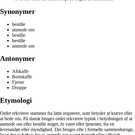
Synonymer
bestille
anmode om
bestille
bestille
anmode om
Antonymer
Afskaffe
Bortskaffe
Fjerne
Droppe
Etymologi
Ordet rekvirere stammer fra latin requirere, som betyder at kræve eller
at bede om. På dansk bruges ordet rekvirere typisk i betydningen af at
anmode om eller bestille noget, fx varer eller tjenester, fra en
leverandør eller myndighed. Det bruges ofte i formelle sammenhænge,
hvor der er behov for at anmode om noget formelt eller officielt.