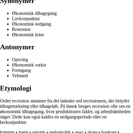
Synonymer
Økonomisk tilbagegang
Lavkonjunktur
Økonomisk nedgang
Resession
Økonomisk krise
Antonymer
Opsving
Økonomisk vækst
Fremgang
Velstand
Etymologi
Ordet recession stammer fra det latinske ord recessionem, der betyder
tilbagetrækning eller tilbageløb. På dansk bruges recession ofte om en
økonomisk tilbagegang, hvor produktionen falder, og arbejdsløsheden
stiger. Dette kan også kaldes en nedgangsperiode eller en
lavkonjunktur.
kriterier
•
login
•
selvisk
•
melankolsk
•
avec
•
skare
•
bagkant
•