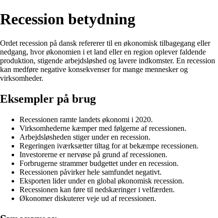
Recession betydning
Ordet recession på dansk refererer til en økonomisk tilbagegang eller
nedgang, hvor økonomien i et land eller en region oplever faldende
produktion, stigende arbejdsløshed og lavere indkomster. En recession
kan medføre negative konsekvenser for mange mennesker og
virksomheder.
Eksempler på brug
Recessionen ramte landets økonomi i 2020.
Virksomhederne kæmper med følgerne af recessionen.
Arbejdsløsheden stiger under en recession.
Regeringen iværksætter tiltag for at bekæmpe recessionen.
Investorerne er nervøse på grund af recessionen.
Forbrugerne strammer budgettet under en recession.
Recessionen påvirker hele samfundet negativt.
Eksporten lider under en global økonomisk recession.
Recessionen kan føre til nedskæringer i velfærden.
Økonomer diskuterer veje ud af recessionen.