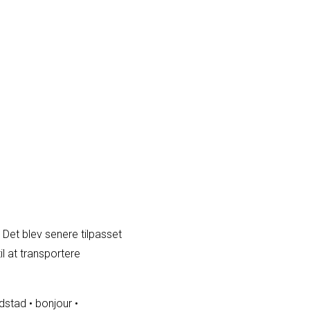
 Det blev senere tilpasset
il at transportere
dstad
•
bonjour
•