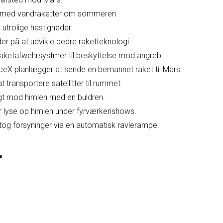
ge med vandraketter om sommeren.
utrolige hastigheder.
r på at udvikle bedre raketteknologi.
raketafwehrsystmer til beskyttelse mod angreb.
X planlægger at sende en bemannet raket til Mars.
t transportere satellitter til rummet.
igt mod himlen med en buldren.
r lyse op himlen under fyrværkerishows.
g forsyninger via en automatisk ravlerampe.
r