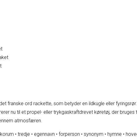
et
raket
t
et franske ord rackette, som betyder en ildkugle eller fyringsrør.
erer nu til et propel- eller trykgaskraftdrevet køretøj, der bruges t
 gennem atmosfæren.
korum
•
tredje
•
egennavn
•
forperson
•
synonym
•
hymne
•
hove