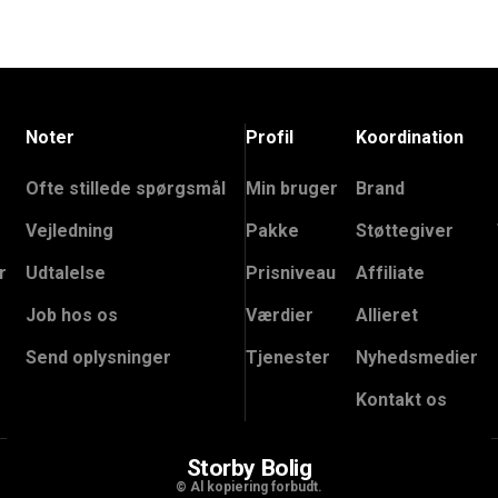
Noter
Profil
Koordination
Ofte stillede spørgsmål
Min bruger
Brand
Vejledning
Pakke
Støttegiver
r
Udtalelse
Prisniveau
Affiliate
Job hos os
Værdier
Allieret
Send oplysninger
Tjenester
Nyhedsmedier
Kontakt os
Storby Bolig
© Al kopiering forbudt.