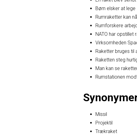
Børn elsker at le
Rumraketter kan nå 
Rumforskere arbejde
NATO har opstillet 
Virksomheden Space
Raketter bruges til a
Raketten steg hurt
Man kan se rakette
Rumstationen modto
Synonyme
Missil
Projektil
Trækraket