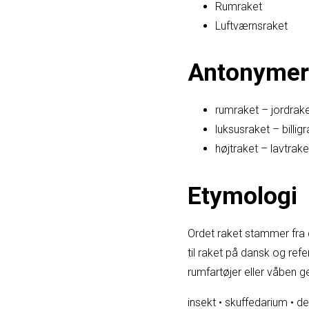
Rumraket
Luftværnsraket
Antonymer
rumraket – jordrak
luksusraket – billig
højtraket – lavtrake
Etymologi
Ordet raket stammer fra d
til raket på dansk og refer
rumfartøjer eller våben
insekt
•
skuffedarium
•
de