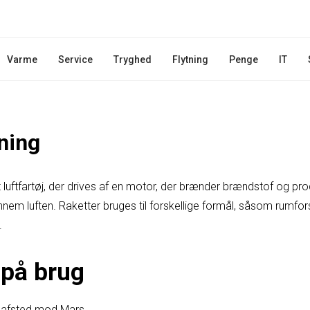
Varme
Service
Tryghed
Flytning
Penge
IT
ning
et luftfartøj, der drives af en motor, der brænder brændstof og pro
em luften. Raketter bruges til forskellige formål, såsom rumfors
.
på brug
t afsted mod Mars.