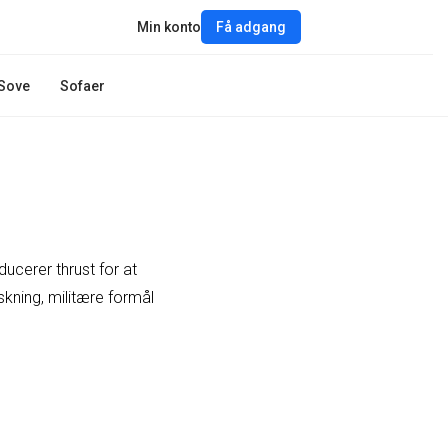
Min konto
Få adgang
Sove
Sofaer
ducerer thrust for at
kning, militære formål