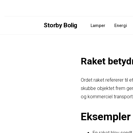
Storby Bolig
Lamper
Energi
Raket betyd
Ordet raket refererer til 
skubbe objektet frem genn
og kommerciel transport
Eksempler 
En raket blev send