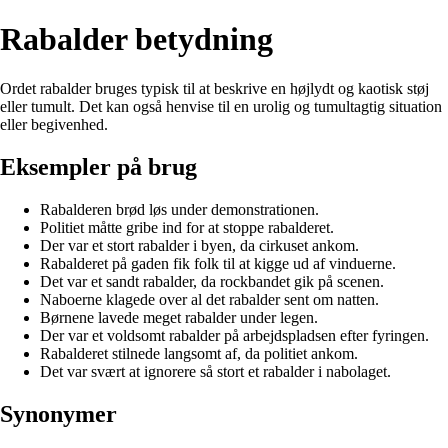
Rabalder betydning
Ordet rabalder bruges typisk til at beskrive en højlydt og kaotisk støj
eller tumult. Det kan også henvise til en urolig og tumultagtig situation
eller begivenhed.
Eksempler på brug
Rabalderen brød løs under demonstrationen.
Politiet måtte gribe ind for at stoppe rabalderet.
Der var et stort rabalder i byen, da cirkuset ankom.
Rabalderet på gaden fik folk til at kigge ud af vinduerne.
Det var et sandt rabalder, da rockbandet gik på scenen.
Naboerne klagede over al det rabalder sent om natten.
Børnene lavede meget rabalder under legen.
Der var et voldsomt rabalder på arbejdspladsen efter fyringen.
Rabalderet stilnede langsomt af, da politiet ankom.
Det var svært at ignorere så stort et rabalder i nabolaget.
Synonymer