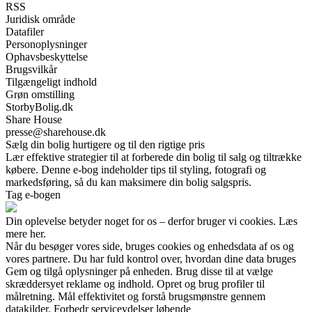
RSS
Juridisk område
Datafiler
Personoplysninger
Ophavsbeskyttelse
Brugsvilkår
Tilgængeligt indhold
Grøn omstilling
StorbyBolig.dk
Share House
presse@sharehouse.dk
Sælg din bolig hurtigere og til den rigtige pris
Lær effektive strategier til at forberede din bolig til salg og tiltrække
købere. Denne e-bog indeholder tips til styling, fotografi og
markedsføring, så du kan maksimere din bolig salgspris.
Tag e-bogen
Din oplevelse betyder noget for os – derfor bruger vi cookies. Læs
mere her.
Når du besøger vores side, bruges cookies og enhedsdata af os og
vores partnere. Du har fuld kontrol over, hvordan dine data bruges
Gem og tilgå oplysninger på enheden. Brug disse til at vælge
skræddersyet reklame og indhold. Opret og brug profiler til
målretning. Mål effektivitet og forstå brugsmønstre gennem
datakilder. Forbedr serviceydelser løbende