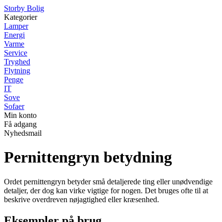
Storby Bolig
Kategorier
Lamper
Energi
Varme
Service
Tryghed
Flytning
Penge
IT
Sove
Sofaer
Min konto
Få adgang
Nyhedsmail
Pernittengryn betydning
Ordet pernittengryn betyder små detaljerede ting eller unødvendige
detaljer, der dog kan virke vigtige for nogen. Det bruges ofte til at
beskrive overdreven nøjagtighed eller kræsenhed.
Eksempler på brug