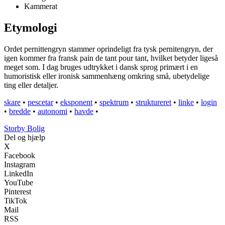
Kammerat
Etymologi
Ordet pernittengryn stammer oprindeligt fra tysk pernitengryn, der
igen kommer fra fransk pain de tant pour tant, hvilket betyder ligeså
meget som. I dag bruges udtrykket i dansk sprog primært i en
humoristisk eller ironisk sammenhæng omkring små, ubetydelige
ting eller detaljer.
skare
•
pescetar
•
eksponent
•
spektrum
•
struktureret
•
linke
•
login
•
bredde
•
autonomi
•
havde
•
Storby Bolig
Del og hjælp
X
Facebook
Instagram
LinkedIn
YouTube
Pinterest
TikTok
Mail
RSS