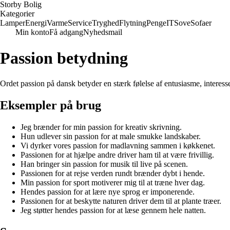
Storby Bolig
Kategorier
Lamper
Energi
Varme
Service
Tryghed
Flytning
Penge
IT
Sove
Sofaer
Min konto
Få adgang
Nyhedsmail
Passion betydning
Ordet passion på dansk betyder en stærk følelse af entusiasme, interesse e
Eksempler på brug
Jeg brænder for min passion for kreativ skrivning.
Hun udlever sin passion for at male smukke landskaber.
Vi dyrker vores passion for madlavning sammen i køkkenet.
Passionen for at hjælpe andre driver ham til at være frivillig.
Han bringer sin passion for musik til live på scenen.
Passionen for at rejse verden rundt brænder dybt i hende.
Min passion for sport motiverer mig til at træne hver dag.
Hendes passion for at lære nye sprog er imponerende.
Passionen for at beskytte naturen driver dem til at plante træer.
Jeg støtter hendes passion for at læse gennem hele natten.