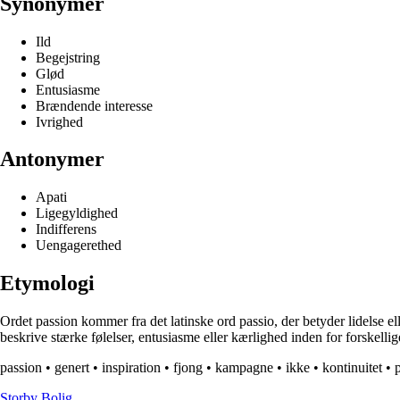
Synonymer
Ild
Begejstring
Glød
Entusiasme
Brændende interesse
Ivrighed
Antonymer
Apati
Ligegyldighed
Indifferens
Uengagerethed
Etymologi
Ordet passion kommer fra det latinske ord passio, der betyder lidelse ell
beskrive stærke følelser, entusiasme eller kærlighed inden for forskelli
passion
•
genert
•
inspiration
•
fjong
•
kampagne
•
ikke
•
kontinuitet
•
Storby Bolig