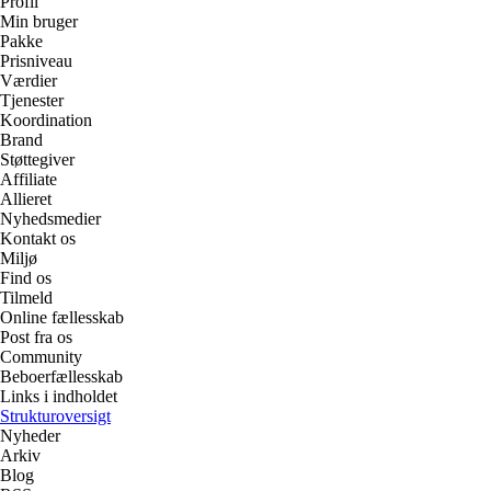
Profil
Min bruger
Pakke
Prisniveau
Værdier
Tjenester
Koordination
Brand
Støttegiver
Affiliate
Allieret
Nyhedsmedier
Kontakt os
Miljø
Find os
Tilmeld
Online fællesskab
Post fra os
Community
Beboerfællesskab
Links i indholdet
Strukturoversigt
Nyheder
Arkiv
Blog