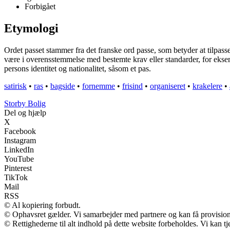
Forbigået
Etymologi
Ordet passet stammer fra det franske ord passe, som betyder at tilpasse e
være i overensstemmelse med bestemte krav eller standarder, for eksem
persons identitet og nationalitet, såsom et pas.
satirisk
•
ras
•
bagside
•
fornemme
•
frisind
•
organiseret
•
krakelere
•
Storby Bolig
Del og hjælp
X
Facebook
Instagram
LinkedIn
YouTube
Pinterest
TikTok
Mail
RSS
© Al kopiering forbudt.
© Ophavsret gælder. Vi samarbejder med partnere og kan få provisio
© Rettighederne til alt indhold på dette website forbeholdes. Vi kan 