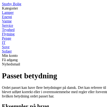
Storby Bolig
Kategorier
Lamper
Energi
Varme
Service
Tryghed
Flytning
Penge
IT
Sove
Sofaer
Min konto
Få adgang
Nyhedsmail
Passet betydning
Ordet passet kan have flere betydninger på dansk. Det kan referere til 
blevet udført korrekt eller i overensstemmelse med regler eller forventn
hvilken betydning ordet passet har.
Eksempler på brug