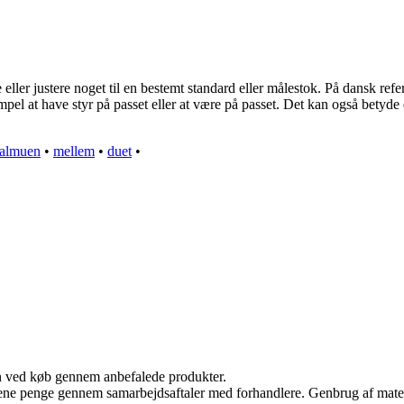
ller justere noget til en bestemt standard eller målestok. På dansk refere
pel at have styr på passet eller at være på passet. Det kan også betyde 
almuen
•
mellem
•
duet
•
n ved køb gennem anbefalede produkter.
tjene penge gennem samarbejdsaftaler med forhandlere. Genbrug af mater