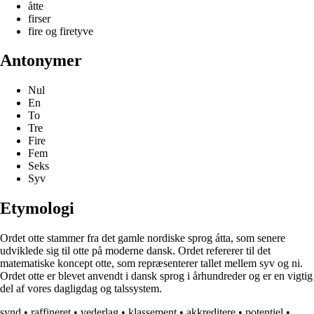
åtte
firser
fire og firetyve
Antonymer
Nul
En
To
Tre
Fire
Fem
Seks
Syv
Etymologi
Ordet otte stammer fra det gamle nordiske sprog átta, som senere
udviklede sig til otte på moderne dansk. Ordet refererer til det
matematiske koncept otte, som repræsenterer tallet mellem syv og ni.
Ordet otte er blevet anvendt i dansk sprog i århundreder og er en vigtig
del af vores dagligdag og talssystem.
synd
•
raffineret
•
vederlag
•
klassement
•
akkreditere
•
potentiel
•