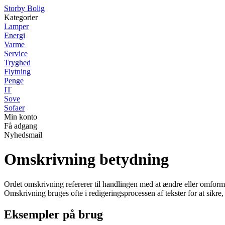
Storby Bolig
Kategorier
Lamper
Energi
Varme
Service
Tryghed
Flytning
Penge
IT
Sove
Sofaer
Min konto
Få adgang
Nyhedsmail
Omskrivning betydning
Ordet omskrivning refererer til handlingen med at ændre eller omformul
Omskrivning bruges ofte i redigeringsprocessen af tekster for at sikre
Eksempler på brug