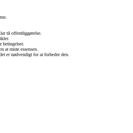
rne.
r til offentliggørelse.
ikler.
 betingelser.
n at miste essensen.
t er nødvendigt for at forbedre den.