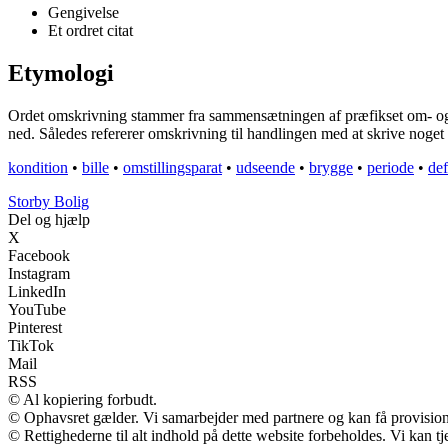
Gengivelse
Et ordret citat
Etymologi
Ordet omskrivning stammer fra sammensætningen af præfikset om- og su
ned. Således refererer omskrivning til handlingen med at skrive noget
kondition
•
bille
•
omstillingsparat
•
udseende
•
brygge
•
periode
•
def
Storby Bolig
Del og hjælp
X
Facebook
Instagram
LinkedIn
YouTube
Pinterest
TikTok
Mail
RSS
© Al kopiering forbudt.
© Ophavsret gælder. Vi samarbejder med partnere og kan få provisio
© Rettighederne til alt indhold på dette website forbeholdes. Vi kan 