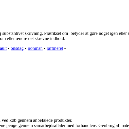
bstantivet skrivning. Præfikset om- betyder at gøre noget igen eller æ
 om eller ændre det skrevne indhold.
ault
•
onsdag
•
ironman
•
raffineret
•
n ved køb gennem anbefalede produkter.
tjene penge gennem samarbejdsaftaler med forhandlere. Genbrug af mater