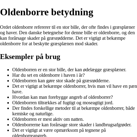
Oldenborre betydning
Ordet oldenborre refererer til en stor bille, der ofte findes i græsplæner
og haver. Den danske betegnelse for denne bille er oldenborre, og den
kan forårsage skader på græsrødderne. Det er vigtigt at bekæmpe
oldenborre for at beskytte græsplænen mod skader.
Eksempler på brug
Oldenborren er en stor bille, der kan ødelægge græsplæner.
Har du set en oldenborre i haven i år?
Oldenborren kan gøre stor skade på græsrødderne.
Det er vigtigt at bekæmpe oldenborrer, hvis man vil have en pæn
have.
Hvordan kan man forebygge angreb af oldenborrer?
Oldenborren tiltrækkes af fugtigt og moseagtigt jord.
Der findes forskellige metoder til at bekæmpe oldenborrer, både
kemiske og naturlige.
Oldenborren er mest aktiv om natten.
Oldenborrerne kan forårsage store skader i landbrugsafgrøder.
Det er vigtigt at være opmærksom på tegnene på
oldenborreangreb.