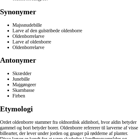
Synonymer
Majssnudebille
Larve af den gulstribede oldenborre
Oldenborrelarve
Larve af oldenborre
Oldenborrelarve
Antonymer
Skrædder
Junebille
Majgøngeer
Skarnbasse
Firben
Etymologi
Ordet oldenborre stammer fra oldnordisk aldinbori, hvor aldin betyder
gammel og bori betyder borer. Oldenborre refererer til larverne af visse
billearter, der lever under jorden og gnager på rødderne af planter.
Disse larver er kendt for at være skadedyr i landbrugsområder og