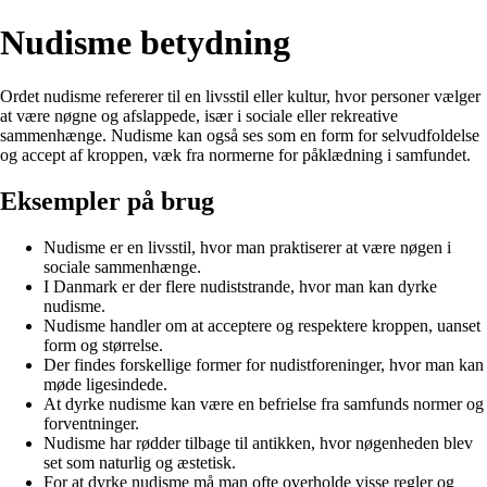
Nudisme betydning
Ordet nudisme refererer til en livsstil eller kultur, hvor personer vælger
at være nøgne og afslappede, især i sociale eller rekreative
sammenhænge. Nudisme kan også ses som en form for selvudfoldelse
og accept af kroppen, væk fra normerne for påklædning i samfundet.
Eksempler på brug
Nudisme er en livsstil, hvor man praktiserer at være nøgen i
sociale sammenhænge.
I Danmark er der flere nudiststrande, hvor man kan dyrke
nudisme.
Nudisme handler om at acceptere og respektere kroppen, uanset
form og størrelse.
Der findes forskellige former for nudistforeninger, hvor man kan
møde ligesindede.
At dyrke nudisme kan være en befrielse fra samfunds normer og
forventninger.
Nudisme har rødder tilbage til antikken, hvor nøgenheden blev
set som naturlig og æstetisk.
For at dyrke nudisme må man ofte overholde visse regler og