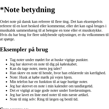
*Note betydning
Ordet note på dansk kan referere til flere ting. Det kan eksempelvis
referere til en kort besked eller kommentar, eller det kan også bruges i
musikalsk sammenhæng til at betegne en tone eller et musikstykke.
Hvis du har brug for flere uddybende oplysninger, er du velkommen til
at spørge.
Eksempler på brug
Tag noter under mødet for at huske vigtige punkter.
Jeg har skrevet en note til dig på køleskabet.
Kan du tage noter, mens jeg taler?
Han skrev en note til hende, hvor han erklærede sin kærlighed.
Note: Husk at købe mælk på vejen hjem.
Min telefon har en funktion til at tage hurtige noter.
Jeg har skrevet en note i min kalender om tandlægetid.
Det er vigtigt at tage gode noter under forelæsningen.
Jeg har lavet en liste med noter til min næste artikel.
Note til mig selv: Ring til lægen og bestil tid.