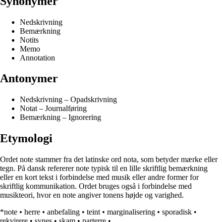
Synonymer
Nedskrivning
Bemærkning
Notits
Memo
Annotation
Antonymer
Nedskrivning – Opadskrivning
Notat – Journalføring
Bemærkning – Ignorering
Etymologi
Ordet note stammer fra det latinske ord nota, som betyder mærke eller
tegn. På dansk refererer note typisk til en lille skriftlig bemærkning
eller en kort tekst i forbindelse med musik eller andre former for
skriftlig kommunikation. Ordet bruges også i forbindelse med
musikteori, hvor en note angiver tonens højde og varighed.
*note
•
herre
•
anbefaling
•
teint
•
marginalisering
•
sporadisk
•
rekvirere
•
synes
•
skam
•
parterre
•