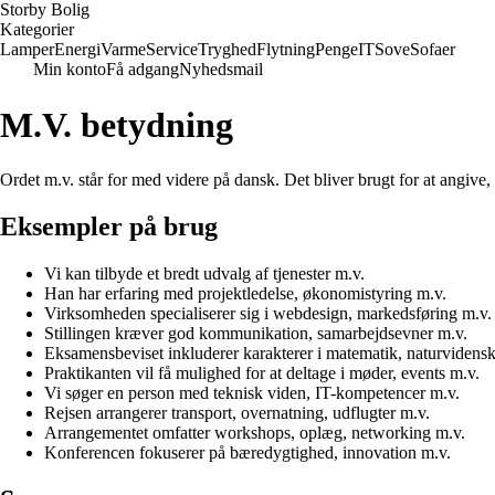
Storby Bolig
Kategorier
Lamper
Energi
Varme
Service
Tryghed
Flytning
Penge
IT
Sove
Sofaer
Min konto
Få adgang
Nyhedsmail
M.V. betydning
Ordet m.v. står for med videre på dansk. Det bliver brugt for at angive, 
Eksempler på brug
Vi kan tilbyde et bredt udvalg af tjenester m.v.
Han har erfaring med projektledelse, økonomistyring m.v.
Virksomheden specialiserer sig i webdesign, markedsføring m.v.
Stillingen kræver god kommunikation, samarbejdsevner m.v.
Eksamensbeviset inkluderer karakterer i matematik, naturvidens
Praktikanten vil få mulighed for at deltage i møder, events m.v.
Vi søger en person med teknisk viden, IT-kompetencer m.v.
Rejsen arrangerer transport, overnatning, udflugter m.v.
Arrangementet omfatter workshops, oplæg, networking m.v.
Konferencen fokuserer på bæredygtighed, innovation m.v.