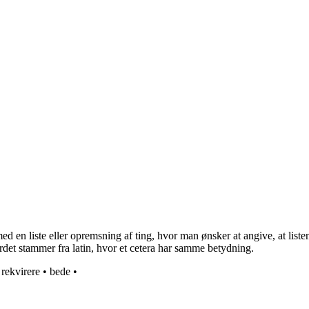
med en liste eller opremsning af ting, hvor man ønsker at angive, at lis
Ordet stammer fra latin, hvor et cetera har samme betydning.
•
rekvirere
•
bede
•