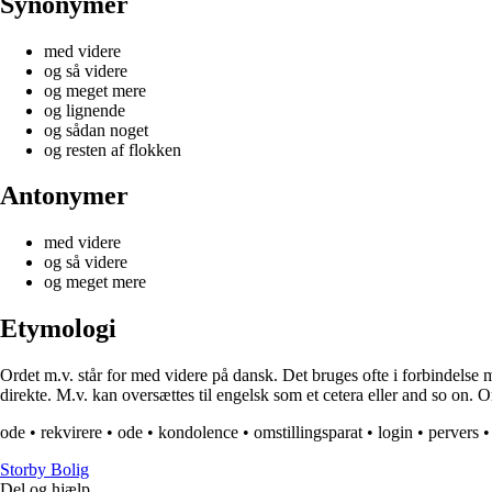
Synonymer
med videre
og så videre
og meget mere
og lignende
og sådan noget
og resten af flokken
Antonymer
med videre
og så videre
og meget mere
Etymologi
Ordet m.v. står for med videre på dansk. Det bruges ofte i forbindelse 
direkte. M.v. kan oversættes til engelsk som et cetera eller and so on. 
ode
•
rekvirere
•
ode
•
kondolence
•
omstillingsparat
•
login
•
pervers
Storby Bolig
Del og hjælp