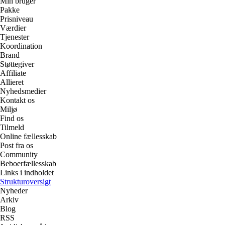
Min bruger
Pakke
Prisniveau
Værdier
Tjenester
Koordination
Brand
Støttegiver
Affiliate
Allieret
Nyhedsmedier
Kontakt os
Miljø
Find os
Tilmeld
Online fællesskab
Post fra os
Community
Beboerfællesskab
Links i indholdet
Strukturoversigt
Nyheder
Arkiv
Blog
RSS