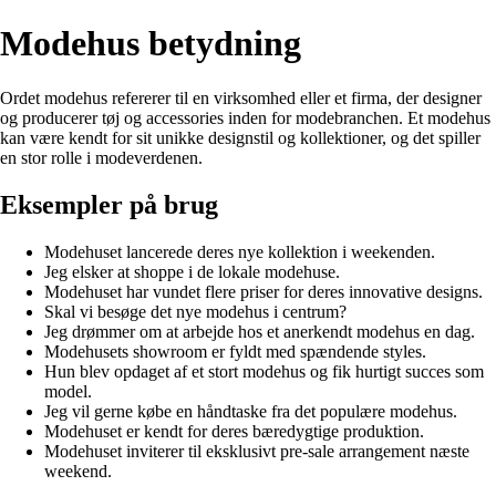
Modehus betydning
Ordet modehus refererer til en virksomhed eller et firma, der designer
og producerer tøj og accessories inden for modebranchen. Et modehus
kan være kendt for sit unikke designstil og kollektioner, og det spiller
en stor rolle i modeverdenen.
Eksempler på brug
Modehuset lancerede deres nye kollektion i weekenden.
Jeg elsker at shoppe i de lokale modehuse.
Modehuset har vundet flere priser for deres innovative designs.
Skal vi besøge det nye modehus i centrum?
Jeg drømmer om at arbejde hos et anerkendt modehus en dag.
Modehusets showroom er fyldt med spændende styles.
Hun blev opdaget af et stort modehus og fik hurtigt succes som
model.
Jeg vil gerne købe en håndtaske fra det populære modehus.
Modehuset er kendt for deres bæredygtige produktion.
Modehuset inviterer til eksklusivt pre-sale arrangement næste
weekend.