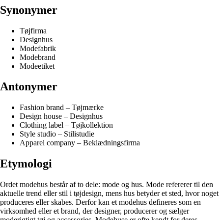
Synonymer
Tøjfirma
Designhus
Modefabrik
Modebrand
Modeetiket
Antonymer
Fashion brand – Tøjmærke
Design house – Designhus
Clothing label – Tøjkollektion
Style studio – Stilistudie
Apparel company – Beklædningsfirma
Etymologi
Ordet modehus består af to dele: mode og hus. Mode refererer til den
aktuelle trend eller stil i tøjdesign, mens hus betyder et sted, hvor noget
produceres eller skabes. Derfor kan et modehus defineres som en
virksomhed eller et brand, der designer, producerer og sælger
moderigtigt tøj og accessories. Modehuse er ofte kendt for deres