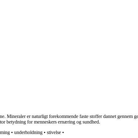
ine. Mineraler er naturligt forekommende faste stoffer dannet gennem ge
 stor betydning for menneskers ernæring og sundhed.
iming
•
underholdning
•
stivelse
•