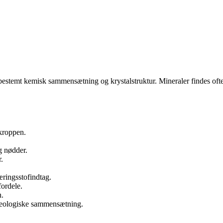
estemt kemisk sammensætning og krystalstruktur. Mineraler findes ofte i
 kroppen.
g nødder.
.
æringsstofindtag.
ordele.
n.
geologiske sammensætning.