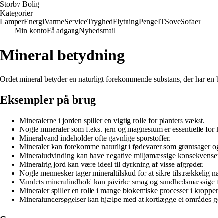
Storby Bolig
Kategorier
Lamper
Energi
Varme
Service
Tryghed
Flytning
Penge
IT
Sove
Sofaer
Min konto
Få adgang
Nyhedsmail
Mineral betydning
Ordet mineral betyder en naturligt forekommende substans, der har en b
Eksempler på brug
Mineralerne i jorden spiller en vigtig rolle for planters vækst.
Nogle mineraler som f.eks. jern og magnesium er essentielle for
Mineralvand indeholder ofte gavnlige sporstoffer.
Mineraler kan forekomme naturligt i fødevarer som grøntsager o
Mineraludvinding kan have negative miljømæssige konsekvenser
Mineralrig jord kan være ideel til dyrkning af visse afgrøder.
Nogle mennesker tager mineraltilskud for at sikre tilstrækkelig n
Vandets mineralindhold kan påvirke smag og sundhedsmæssige f
Mineraler spiller en rolle i mange biokemiske processer i kroppe
Mineralundersøgelser kan hjælpe med at kortlægge et områdes 