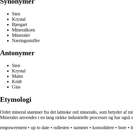
Synonymer
Sten
Krystal
Bjergart
Mineralkorn
Mineraler
Næringsstoffer
Antonymer
Sten
Krystal
Malm
Kridt
Glas
Etymologi
Ordet mineral stammer fra det latinske ord mineralis, som betyder af m
Mineraler anvendes i en lang række industrielle processer og har også
empowerment
•
up to date
•
rullesten
•
summer
•
konsolidere
•
bore
•
t