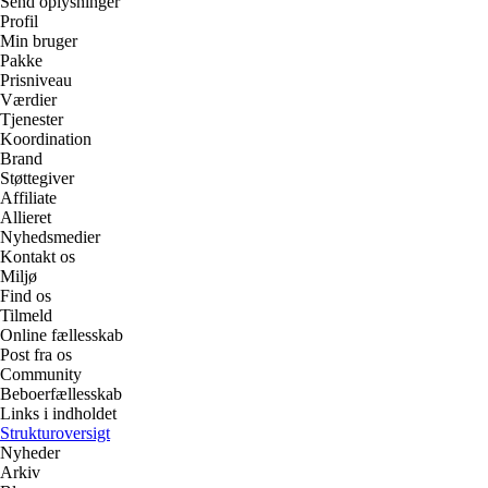
Send oplysninger
Profil
Min bruger
Pakke
Prisniveau
Værdier
Tjenester
Koordination
Brand
Støttegiver
Affiliate
Allieret
Nyhedsmedier
Kontakt os
Miljø
Find os
Tilmeld
Online fællesskab
Post fra os
Community
Beboerfællesskab
Links i indholdet
Strukturoversigt
Nyheder
Arkiv