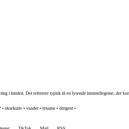
ting i himlen. Det refererer typisk til en lysende himmellegeme, der k
?
•
eksekutiv
•
vandet
•
resume
•
dirigent
•
terest
TikTok
Mail
RSS