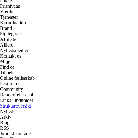
Pakke
Prisniveau
Værdier
Tjenester
Koordination
Brand
Støttegiver
Affiliate
Allieret
Nyhedsmedier
Kontakt os
Miljø
Find os
Tilmeld
Online fællesskab
Post fra os
Community
Beboerfællesskab
Links i indholdet
Strukturoversigt
Nyheder
Arkiv
Blog
RSS
Juridisk område