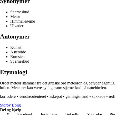
Synonymer
Stjerneskud
Metor
Himmellegeme
Ulvatier
Antonymer
Komet
Asteroide
Rumsten
Stjerneskud
Etymologi
Ordet meteor stammer fra det græske ord meteoron og betyder egentlig 
luften. Meteorer kan være synlige som stjerneskud på nattehimlen.
korrodere
•
venstreorienteret
•
askepot
•
gerningsmand
•
sukkede
•
red
Storby Bolig
Del og hjælp
X
Facebook
Instagram
LinkedIn
YouTube
Pin