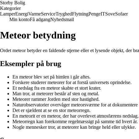
Storby Bolig
Kategorier
Lamper
Energi
Varme
Service
Tryghed
Flytning
Penge
IT
Sove
Sofaer
Min konto
Få adgang
Nyhedsmail
Meteor betydning
Ordet meteor betyder en faldende stjerne eller et lysende objekt, der b
Eksempler på brug
En meteor blev set på himlen i går aftes.
Forskere studerer meteorer for at forstå universets oprindelse.
Et nedslag fra en meteor skabte et stort krater.
Man tror, at meteorer består af sten og metal.
Meteorer rammer Jorden med stor hastighed.
Naturobservatorier overvåger meteorsværme for at dokumentere
Det er sjældent at se en stor meteorregn.
En meteorit er en meteor, der har overlevet atmosfærens nedslag.
Meteorregn kan forekomme regelmæssigt på samme tid hvert år.
Nogle mennesker tror, at meteorer kan bringe held eller ulykke.