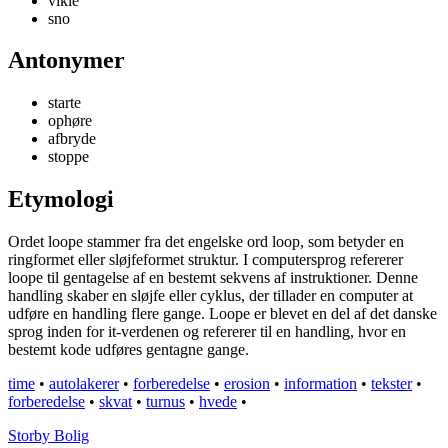
vikle
sno
Antonymer
starte
ophøre
afbryde
stoppe
Etymologi
Ordet loope stammer fra det engelske ord loop, som betyder en
ringformet eller sløjfeformet struktur. I computersprog refererer
loope til gentagelse af en bestemt sekvens af instruktioner. Denne
handling skaber en sløjfe eller cyklus, der tillader en computer at
udføre en handling flere gange. Loope er blevet en del af det danske
sprog inden for it-verdenen og refererer til en handling, hvor en
bestemt kode udføres gentagne gange.
time
•
autolakerer
•
forberedelse
•
erosion
•
information
•
tekster
•
forberedelse
•
skvat
•
turnus
•
hvede
•
Storby Bolig