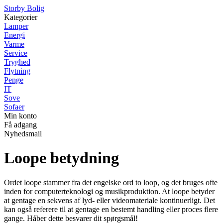
Storby Bolig
Kategorier
Lamper
Energi
Varme
Service
Tryghed
Flytning
Penge
IT
Sove
Sofaer
Min konto
Få adgang
Nyhedsmail
Loope betydning
Ordet loope stammer fra det engelske ord to loop, og det bruges ofte
inden for computerteknologi og musikproduktion. At loope betyder
at gentage en sekvens af lyd- eller videomateriale kontinuerligt. Det
kan også referere til at gentage en bestemt handling eller proces flere
gange. Håber dette besvarer dit spørgsmål!