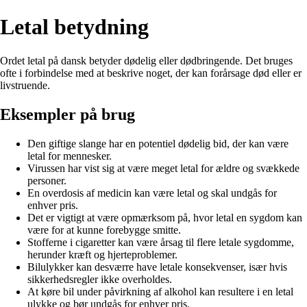
Letal betydning
Ordet letal på dansk betyder dødelig eller dødbringende. Det bruges
ofte i forbindelse med at beskrive noget, der kan forårsage død eller er
livstruende.
Eksempler på brug
Den giftige slange har en potentiel dødelig bid, der kan være
letal for mennesker.
Virussen har vist sig at være meget letal for ældre og svækkede
personer.
En overdosis af medicin kan være letal og skal undgås for
enhver pris.
Det er vigtigt at være opmærksom på, hvor letal en sygdom kan
være for at kunne forebygge smitte.
Stofferne i cigaretter kan være årsag til flere letale sygdomme,
herunder kræft og hjerteproblemer.
Bilulykker kan desværre have letale konsekvenser, især hvis
sikkerhedsregler ikke overholdes.
At køre bil under påvirkning af alkohol kan resultere i en letal
ulykke og bør undgås for enhver pris.