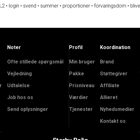
k,2
•
login
•
svend
•
summer
•
proportioner
•
forvaringsdom
•
bliv
Noter
Profil
Koordination
Ofte stillede spørgsmål
Min bruger
Brand
Vejledning
Pakke
Støttegiver
r
Udtalelse
Prisniveau
Affiliate
Job hos os
Værdier
Allieret
Send oplysninger
Tjenester
Nyhedsmedier
Kontakt os