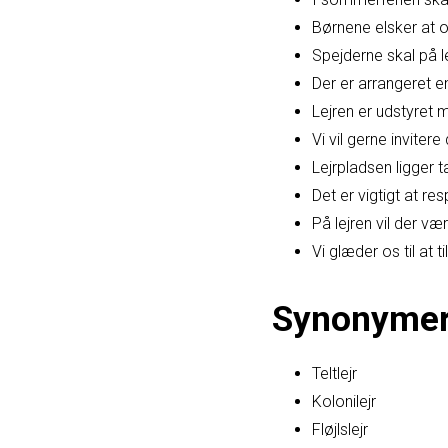
Børnene elsker at ove
Spejderne skal på 
Der er arrangeret en 
Lejren er udstyret 
Vi vil gerne invite
Lejrpladsen ligger 
Det er vigtigt at re
På lejren vil der vær
Vi glæder os til at t
Synonyme
Teltlejr
Kolonilejr
Fløjlslejr