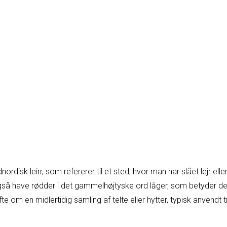
ordisk leirr, som refererer til et sted, hvor man har slået lejr elle
gså have rødder i det gammelhøjtyske ord lāger, som betyder 
te om en midlertidig samling af telte eller hytter, typisk anvendt ti