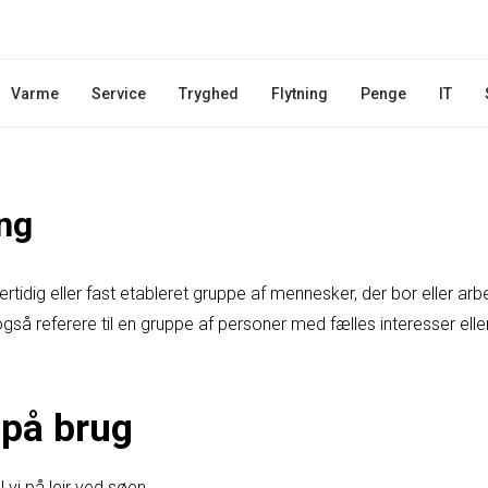
Varme
Service
Tryghed
Flytning
Penge
IT
ing
lertidig eller fast etableret gruppe af mennesker, der bor eller 
 også referere til en gruppe af personer med fælles interesser elle
på brug
 vi på lejr ved søen.