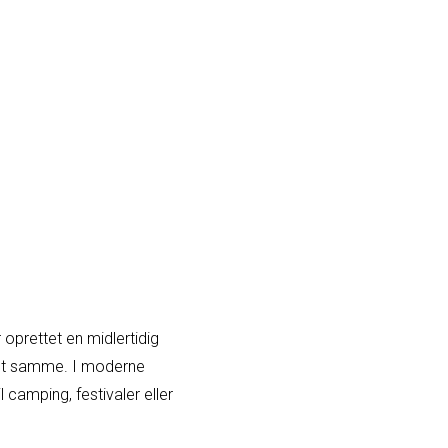
r oprettet en midlertidig
det samme. I moderne
l camping, festivaler eller