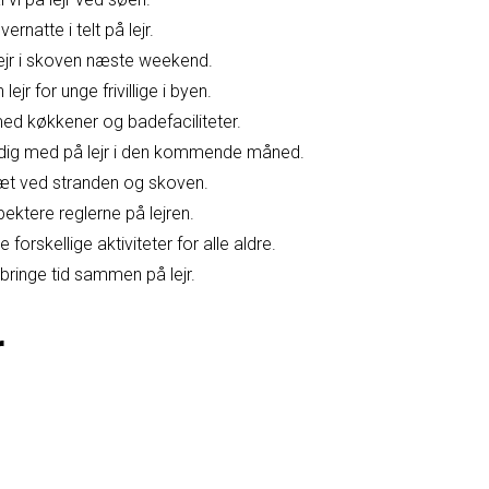
rnatte i telt på lejr.
lejr i skoven næste weekend.
lejr for unge frivillige i byen.
med køkkener og badefaciliteter.
re dig med på lejr i den kommende måned.
tæt ved stranden og skoven.
spektere reglerne på lejren.
e forskellige aktiviteter for alle aldre.
ilbringe tid sammen på lejr.
r