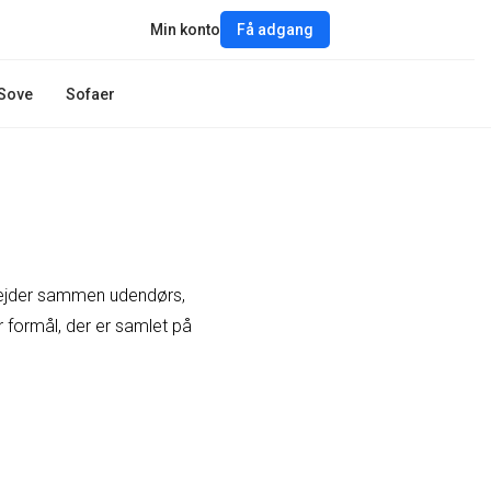
Min konto
Få adgang
Sove
Sofaer
arbejder sammen udendørs,
r formål, der er samlet på