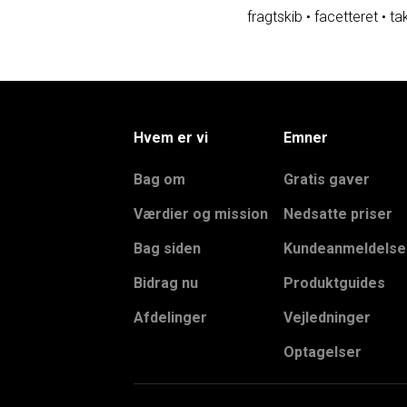
fragtskib
•
facetteret
•
ta
Hvem er vi
Emner
Bag om
Gratis gaver
Værdier og mission
Nedsatte priser
Bag siden
Kundeanmeldelse
Bidrag nu
Produktguides
Afdelinger
Vejledninger
Optagelser